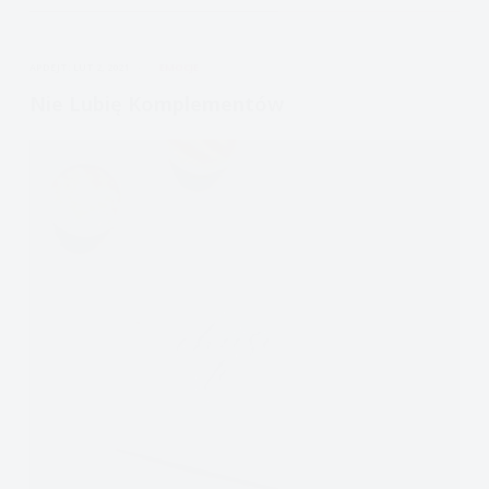
Przekonanie
(DBT:
APDEJT:
LUT 2, 2021
EMOCJE
Opisywanie)
Nie Lubię Komplementów