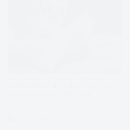
Jak możemy ćwiczyć uważność- opisywanie, w ten
sposób medytować, albo regulować emocje, lepiej się
komunikować, oddzielać fakty od opinii.
Czytam
Formularz:
VIVIAN FISZER
1 MIN.
Fakt
czy