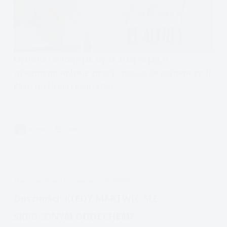
Myślenie i emocje jak się ze sobą wiążą, o
wzajemnym wpływie emocji i procesów poznawczych.
Błędy myślenia i heurystyki.
Czytam
Myślenie
AUTOR
9 MIN.
i
Emocje:
zniekształcenia
myślenia,
APDEJT:
KWI 30, 2021
EMOCJE
PROBLEMY
STRACH
heurystyki
Duszności: KIEDY MARTWIĆ SIĘ
SKRÓCONYM ODDECHEM?