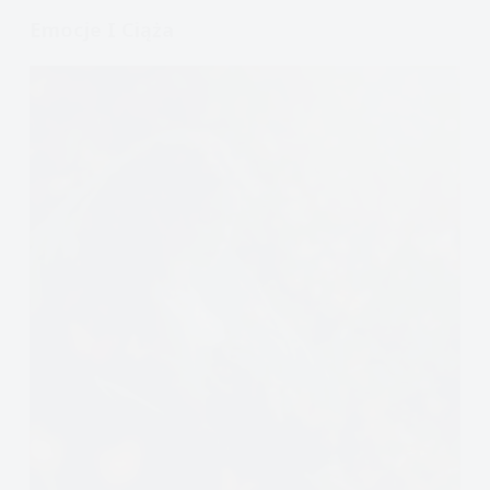
ją
Emocje I Ciąża
przeżywamy