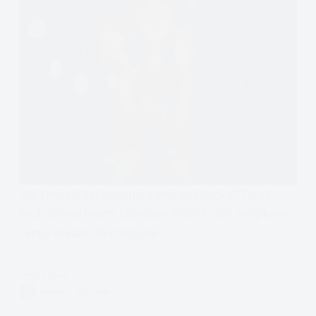
Jak zmienić zachowanie swojego dziecka? Teraz
kiedy znowu mamy lockdown może to być wyjątkowo
cenna wiedza dla rodziców.
Czytam
Jak
AUTOR
9 MIN.
zmienić