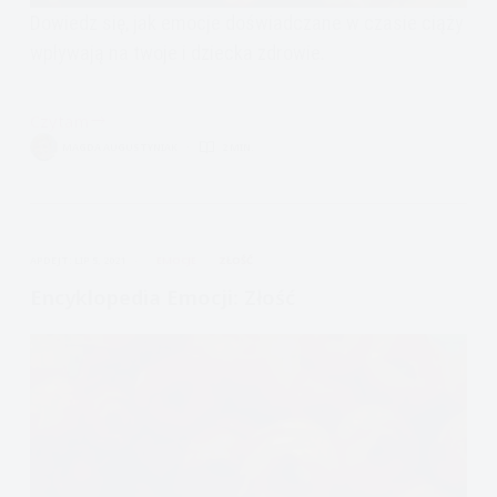
Dowiedz się, jak emocje doświadczane w czasie ciąży
wpływają na twoje i dziecka zdrowie.
Czytam
Emocje
MAGDA AUGUSTYNIAK
2 MIN.
i
ciąża
APDEJT:
LIP 5, 2021
EMOCJE
ZŁOŚĆ
Encyklopedia Emocji: Złość