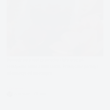
Dowiedz się o reakcji strachu i lęku oraz jak
efektywnie sobie z nimi radzić. Praktyczne porady i
informacje od emocjepro
Czytam
Lęk
VIVIAN FISZER
9 MIN.
i
strach-
jak