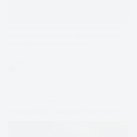
Dlaczego niektóre osoby odczuwają ból i dyskomfort
kiedy są komplementowane? Jak stworzyć relację z
osobą, którą nie lubi być chwalona?
Czytam
Nie
AUTOR
11 MIN.
lubię
komplementów
APDEJT:
STY 31, 2021
EMOCJE
Rodzaje Złości, Zaburzenie Eksplozywne