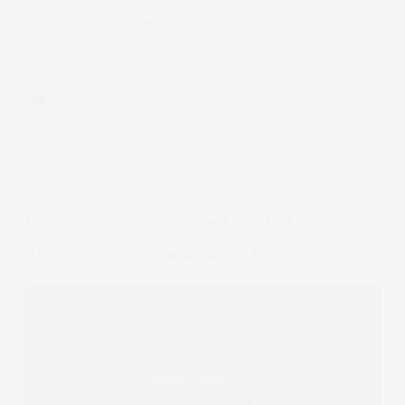
objawu, które można wyleczyć.
Czytam
Duszności:
MARYSIA CZARNECKA
14 MIN.
KIEDY
MARTWIĆ
SIĘ
SKRÓCONYM
APDEJT:
MAR 15, 2021
EMOCJE
RELACJE
ODDECHEM?
Jak Zmienić Zachowanie Dziecka?
Również/szczególnie Teraz: Lockdown