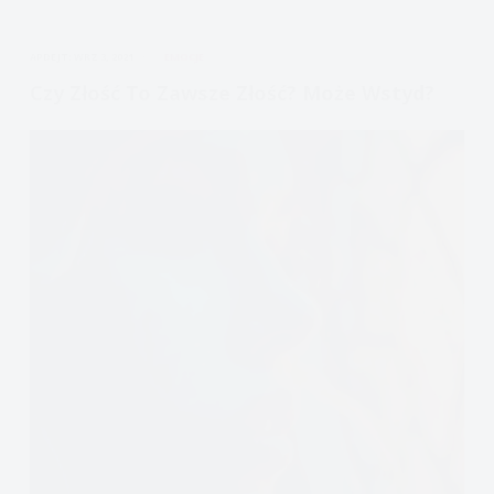
Współczuciu:
Trzy
APDEJT:
WRZ 3, 2021
EMOCJE
rodzaje
wstydu
Czy Złość To Zawsze Złość? Może Wstyd?