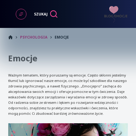
Przejdź
do
SZUKAJ
treści
START
PSYCHOLOGIA
EMOCJE
Emocje
Ważnym tematem, który poruszamy są emocje. Często skłonni jesteśmy
tłumić lub ignorować nasze emocje, co może być szkodliwe dla naszego
zdrowia psychicznego, a nawet fizycznego. „Emocjepro” zachęca do
akceptowania swoich emocji i oferuje pomocne w tym ćwiczenia. Daje
wskazówki dotyczące zarządzania i wyrażania emocji w zdrowy sposób.
Od radzenia sobie ze stresem i lękiem po rozwijanie wdzięczności i
odporności, znajdziesz tu praktyczne wskazówki i ćwiczenia, które
mogą pomóc Ci zbudować bardziej zrównoważone życie.