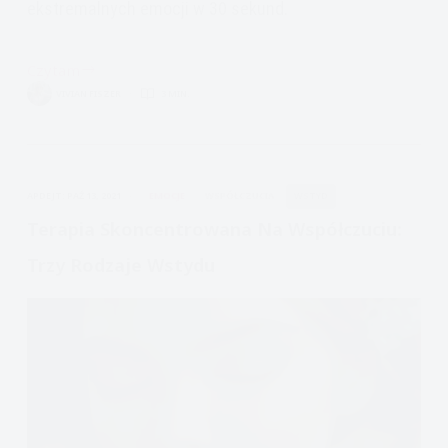
ekstremalnych emocji w 30 sekund.
Czytam
Ekstremalnie
VIVIAN FISZER
3 MIN.
silne
emocje:
Co
robić,
APDEJT:
PAŹ 13, 2021
EMOCJE
WSPÓŁCZUCIA
WSTYD
kiedy
czujesz,
Terapia Skoncentrowana Na Współczuciu:
że
Trzy Rodzaje Wstydu
emocje
cię
rozerwą