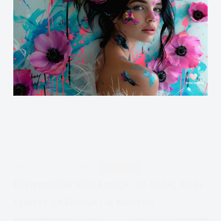
APDEJT:
GRU 25, 2021
EMOCJE
ULECZ SIĘ SAM
Ekstremalnie Silne Emocje: Co Robić, Kiedy
Czujesz, Że Emocje Cię Rozerwą