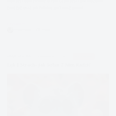
nich jest opisywanie, o tym czym jest i jak możemy
ćwiczyć oraz jak fatalny jest nasz umysł
Czytam
Uważność:
VIVIAN FISZER
17 MIN.
Opisywanie
i
Sprawdzanie
Faktów
APDEJT:
SIE 16, 2021
FORMULARZE
STRACH
ULECZ SIĘ SAM
Lęk I Strach- Jak Sobie Z Nim Radzić