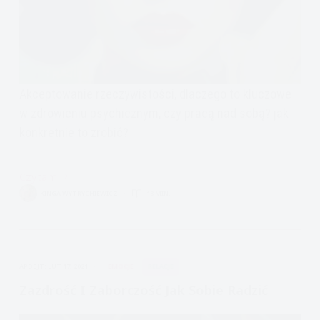
Akceptowanie rzeczywistości, dlaczego to kluczowe
w zdrowieniu psychicznym, czy pracą nad sobą? jak
konkretnie to zrobić?
Czytam
Akceptowanie
KINGA WYTRYCHIEWICZ
13 MIN.
rzeczywistości,
Radykalna
Akceptacja,
Gotowość
APDEJT:
LUT 17, 2021
EMOCJE
RELACJE
i
Samowola
Zazdrość I Zaborczość Jak Sobie Radzić