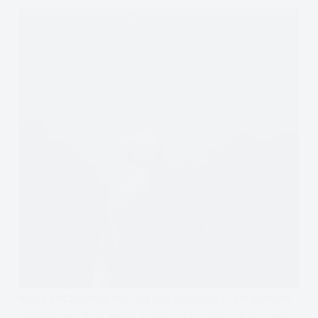
Kiedy zacząć martwić się dusznościami? skróconym
oddechem? Trzy mniej groźne przyczyny strasznego