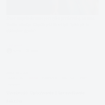
Złość niejednokrotnie jest tylko przykrywką, na inne,
trudne emocje. Często jest to wstyd. Tylko jak to
dokładnie działa?
Czytam
Czy
AUTOR
12 MIN.
złość
to
zawsze
złość?
APDEJT:
SIE 22, 2021
Może
DIALEKTYCZNA
EMOCJE
FORMULARZE
MEDYTACJE
OPINIA
wstyd?
UWAŻNOŚĆ
Uważność: Opisywanie I Sprawdzanie
Faktów