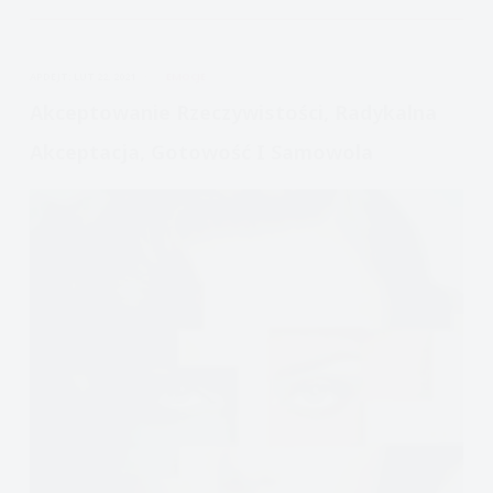
zachowanie
dziecka?
również/szczególnie
APDEJT:
LUT 22, 2021
EMOCJE
teraz:
lockdown
Akceptowanie Rzeczywistości, Radykalna
Akceptacja, Gotowość I Samowola