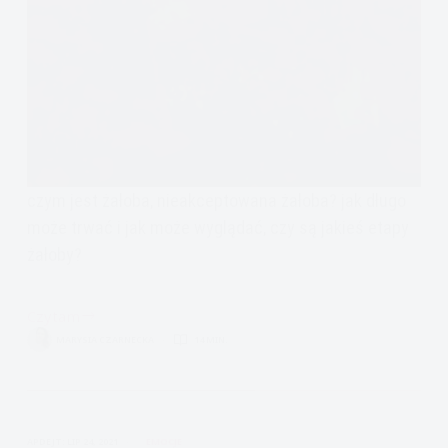
czym jest żałoba, nieakceptowana żałoba? jak długo
może trwać i jak może wyglądać, czy są jakieś etapy
żałoby?
Czytam
Żałoba
MARYSIA CZARNECKA
14 MIN.
–
czym
jest
i
APDEJT:
LIP 24, 2021
EMOCJE
jak