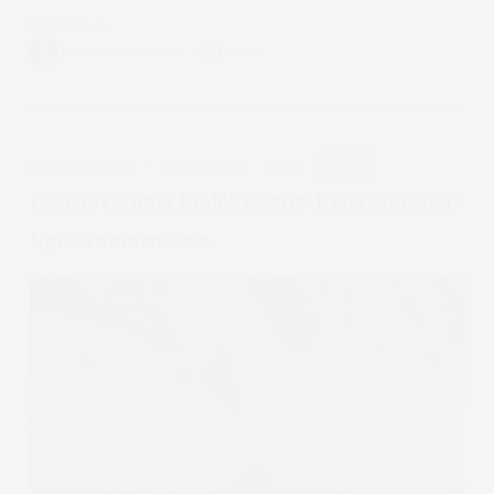
Czytam
Rodzaje
KATARZYNA CZARNECKA
8 MIN.
złości,
zaburzenie
eksplozywne
APDEJT:
STY 20, 2021
DIALEKTYCZNA
EMOCJE
RELACJE
Psychoterapia Dialektyczno-Behawioralna:
Uprawomocnienie