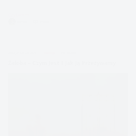
Czytam
Borderline-
AUTOR
11 MIN.
jak
sobie
radzić
kiedy
APDEJT:
LIP 24, 2021
EMOCJE
PROBLEMY
jesteś
w
Żałoba – Czym Jest I Jak Ją Przeżywamy
ciąży