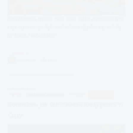
Encyklopedia emocji, nasz stały cykl o emocjach, tym
razem piszemy o lęku i strachu oraz jakie są metody
by sobie z nimi radzić?
Czytam
Encyklopedia
VIVIAN FISZER
4 MIN.
Emocji:
Strach
APDEJT:
LIP 24, 2021
EMOCJE
OSOBOWOŚĆ BORDERLINE
PROBLEMY
ULECZ SIĘ SAM
Borderline- Jak Sobie Radzić Kiedy Jesteś W
Ciąży