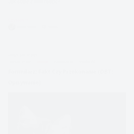
Jak sobie z nimi radzić?
Czytam
Zazdrość
VIVIAN FISZER
14 MIN.
i
zaborczość
jak
sobie
APDEJT:
LUT 17, 2021
radzić
DIALEKTYCZNA
EMOCJE
FORMULARZE
UWAŻNOŚĆ
Formularz: Fakt Czy Przekonanie (DBT:
Opisywanie)