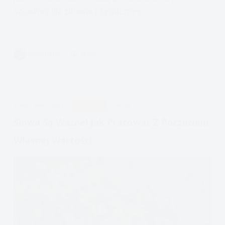
szkodliwy dla zdrowia psychicznego
Czytam
Dobry
VIVIAN FISZER
28 MIN.
Perfekcjonizm?
Jak
radzić
sobie
APDEJT:
MAR 13, 2023
AKCEPTACJI
EMOCJE
z
perfekcjonizmem?
Słowa Są Ważne! Jak Pracować Z Poczuciem
Własnej Wartości