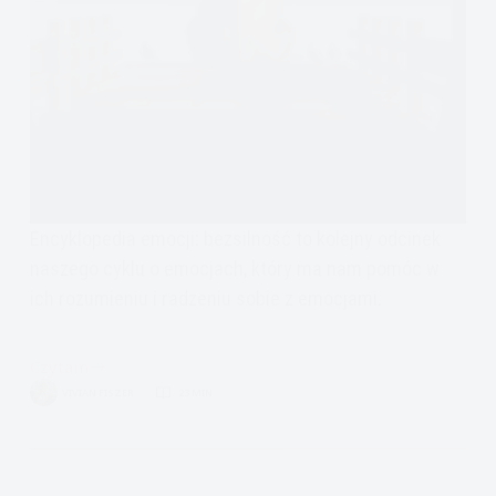
Encyklopedia emocji: bezsilność to kolejny odcinek
naszego cyklu o emocjach, który ma nam pomóc w
ich rozumieniu i radzeniu sobie z emocjami.
Czytam
Encyklopedia
VIVIAN FISZER
23 MIN.
Emocji:
Bezsilność