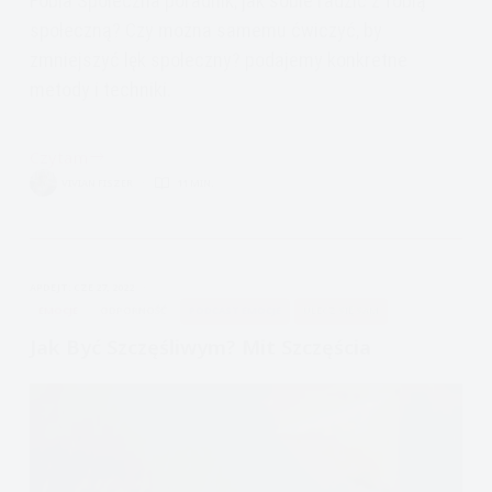
Fobia Społeczna poradnik, jak sobie radzić z fobią
społeczną? Czy można samemu ćwiczyć, by
zmniejszyć lęk społeczny? podajemy konkretne
metody i techniki.
Czytam
Lęk
VIVIAN FISZER
11 MIN.
społeczny,
fobia
społeczna,
jak
APDEJT:
CZE 27, 2022
sobie
EMOCJE
ODPORNOŚĆ
PODCAST EMOCJE
ULECZ SIĘ SAM
z
Jak Być Szczęśliwym? Mit Szczęścia
nią
poradzić