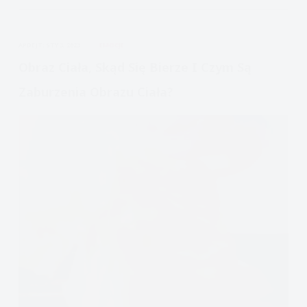
Jak
pracować
APDEJT:
STY 3, 2023
EMOCJE
z
poczuciem
Obraz Ciała, Skąd Się Bierze I Czym Są
własnej
Zaburzenia Obrazu Ciała?
wartości