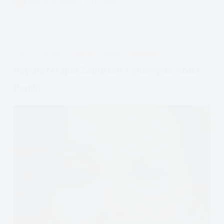
KINGA WYTRYCHIEWICZ
6 MIN.
samopomocowy
CBT
terapii
poznawczo-
APDEJT:
PAŹ 28, 2022
EMOCJE
LĘKOWE
PROBLEMY
STRACH
behawioralnej
Psychoterapia Zaburzeń Lękowych: Ataki
Paniki