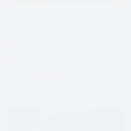
Jak zrozumieć krytyczną część siebie i wybrać
przewodnika, który pomoże stawiać czoła
wyzwaniom.
Czytam
Identyfikowanie
VIVIAN FISZER
4 MIN.
Krytyka,
Odpuszczenie,
Przewodnik
APDEJT:
PAŹ 12, 2022
EMOCJE
Problemy Emocjonalne Wpływają Na Każdy
Obszar Życia