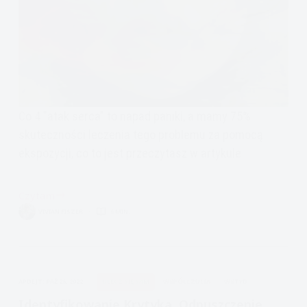
Co 4 "atak serca" to napad paniki, a mamy 75%
skuteczności leczenia tego problemu za pomocą
ekspozycji, co to jest przeczytasz w artykule
Czytam
psychoterapia
VIVIAN FISZER
6 MIN.
zaburzeń
lękowych:
ataki
paniki
APDEJT:
PAŹ 26, 2022
ULECZ SIĘ SAM
WSPÓŁCZUCIA
WSTYD
Identyfikowanie Krytyka, Odpuszczenie,