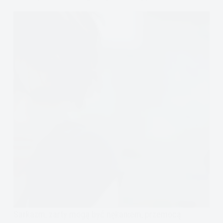
obrazu
ciała?
Sarkazm, żarty mogą być nękaniem, przemocą