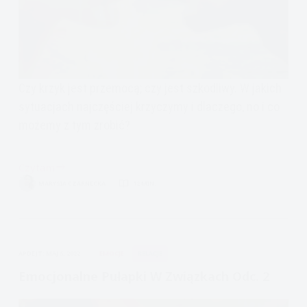
Czy krzyk jest przemocą; czy jest szkodliwy. W jakich
sytuacjach najczęściej krzyczymy i dlaczego, no i co
możemy z tym zrobić?
Czytam
Czy
MARYSIA CZARNECKA
12 MIN.
Krzyk
To
przemoc?
APDEJT:
MAJ 6, 2022
EMOCJE
RELACJE
Emocjonalne Pułapki W Związkach Odc. 2