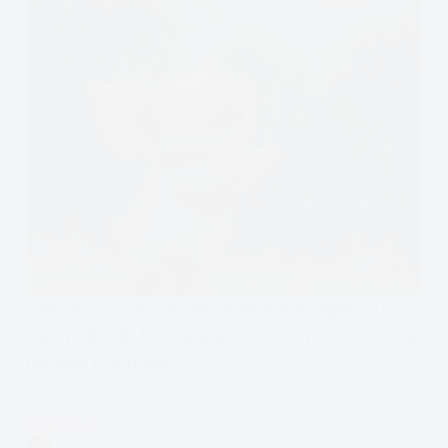
Czym jest szczęście? jak możemy je osiągnąć? Co
mamy robić, by być bardziej szczęśliwymi? Co do tego
ma seks i uważność?
Czytam
Jak
VIVIAN FISZER
20 MIN.