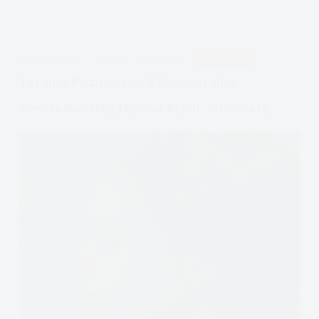
emocje
i
dlaczego
APDEJT:
SIE 8, 2022
EMOCJE
FORMULARZE
ULECZ SIĘ SAM
to
takie
Terapia Poznawczo-Behawioralna
ważne?
Ćwiczenia: Negatywne Myśli, Schematy