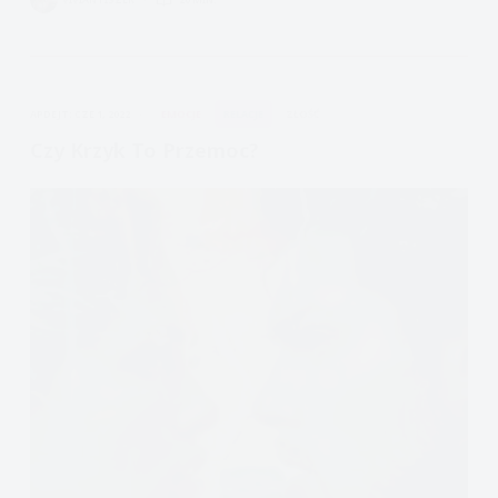
być
szczęśliwym?
Mit
Szczęścia
APDEJT:
CZE 1, 2022
EMOCJE
RELACJE
ZŁOŚĆ
Czy Krzyk To Przemoc?