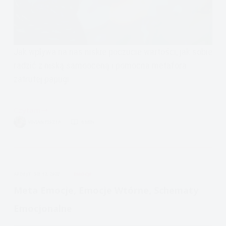
Jak wpływa na nas niskie poczucie wartości, jak sobie
radzić z niską samooceną i pomocna metafora
zatrutej papugi
Czytam
poczucie
VIVIAN FISZER
6 MIN.
własnej
wartości-
jak
sobie
APDEJT:
SIE 17, 2022
EMOCJE
radzić
z
Meta Emocje, Emocje Wtórne, Schematy
niską
Emocjonalne
samooceną
i