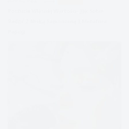
APDEJT:
WRZ 15, 2022
EMOCJE
ULECZ SIĘ SAM
i
Spotify
Poczucie Własnej Wartości- Jak Sobie
Radzić Z Niską Samooceną I Metafora
Papugi