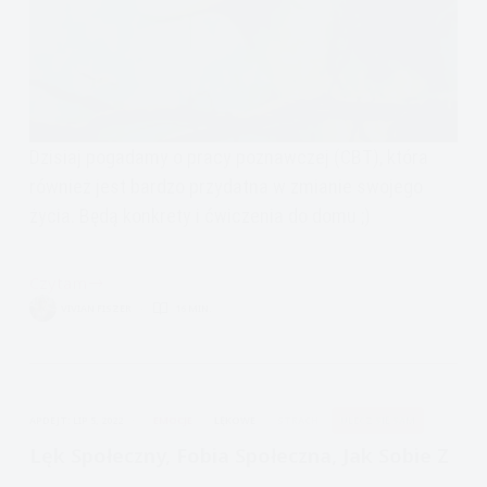
Dzisiaj pogadamy o pracy poznawczej (CBT), która
również jest bardzo przydatna w zmianie swojego
życia. Będą konkrety i ćwiczenia do domu ;)
Czytam
Terapia
VIVIAN FISZER
16 MIN.
poznawczo-
behawioralna
ćwiczenia:
negatywne
APDEJT:
LIP 5, 2022
EMOCJE
LĘKOWE
STRACH
ULECZ SIĘ SAM
myśli,
schematy
Lęk Społeczny, Fobia Społeczna, Jak Sobie Z