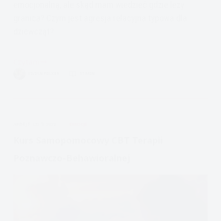
emocjonalną, ale skąd mam wiedzieć gdzie leży
granica? Czym jest agresja relacyjna typowa dla
dziewcząt?
Czytam
Sarkazm,
VIVIAN FISZER
11 MIN.
Żarty,
Nękanie,
Przemoc
Emocjonalna
APDEJT:
LIS 7, 2022
EMOCJE
i
Agresja
Kurs Samopomocowy CBT Terapii
Relacyjna
Poznawczo-Behawioralnej