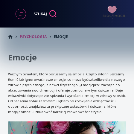
Przejdź
do
SZUKAJ
treści
START
PSYCHOLOGIA
EMOCJE
Emocje
Ważnym tematem, który poruszamy są emocje. Często skłonni jesteśmy
tłumić lub ignorować nasze emocje, co może być szkodliwe dla naszego
zdrowia psychicznego, a nawet fizycznego. „Emocjepro” zachęca do
akceptowania swoich emocji i oferuje pomocne w tym ćwiczenia. Daje
wskazówki dotyczące zarządzania i wyrażania emocji w zdrowy sposób.
Od radzenia sobie ze stresem i lękiem po rozwijanie wdzięczności i
odporności, znajdziesz tu praktyczne wskazówki i ćwiczenia, które
mogą pomóc Ci zbudować bardziej zrównoważone życie.