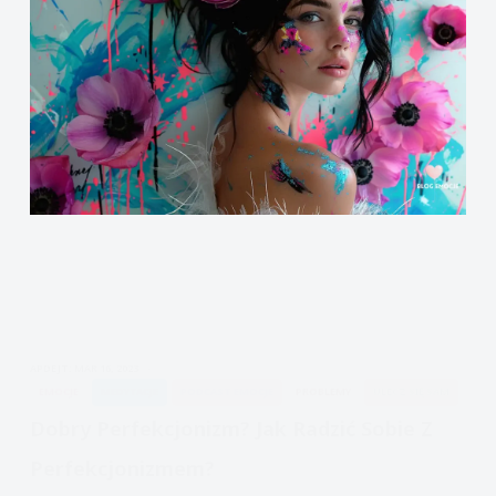
APDEJT:
MAR 16, 2023
EMOCJE
MEDYTACJE
PODCAST EMOCJE
PROBLEMY
ULECZ SIĘ SAM
Dobry Perfekcjonizm? Jak Radzić Sobie Z
Perfekcjonizmem?