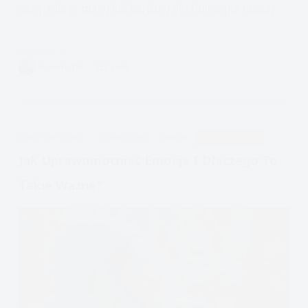
cenę, robiąc mniej lub bardziej dysfunkcyjne rzeczy.
Czytam
Meta
VIVIAN FISZER
5 MIN.
emocje,
emocje
wtórne,
schematy
APDEJT:
SIE 11, 2022
DIALEKTYCZNA
EMOCJE
PODCAST EMOCJE
emocjonalne
Jak Uprawomocniać Emocje I Dlaczego To
Takie Ważne?