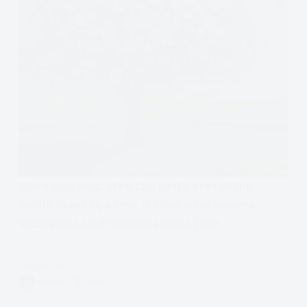
Słowa mają moc: stwarzają nasze wewnętrzne
światy. Słowa są ważne, te które sobie mówimy
szczególnie, bo determinują nasze życie.
Czytam
Słowa
AUTOR
7 MIN.
są
ważne!