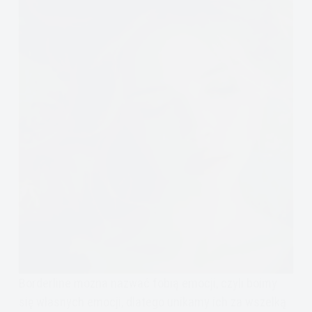
metafora
papugi
Borderline można nazwać fobią emocji, czyli boimy
się własnych emocji, dlatego unikamy ich za wszelką