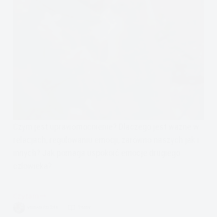
Czym jest uprawomocnienie? Dlaczego jest ważne w
relacjach, regulowaniu emocji, zarówno naszych jak i
innych? Jak pomaga uspokoić emocje drugiego
człowieka?
Czytam
Jak
VIVIAN FISZER
7 MIN.
uprawomocniać