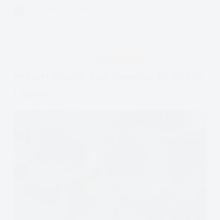
Problemy
VIVIAN FISZER
4 MIN.
emocjonalne
wpływają
na
każdy
APDEJT:
PAŹ 6, 2022
EMOCJE
PODCAST EMOCJE
PRYWATA
obszar
życia
Podcast Emocje, Czyli Depresja, Medytacje
I Spotify