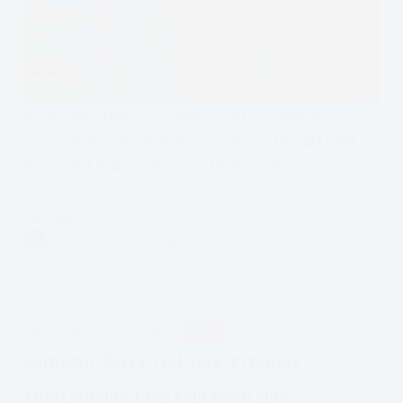
Obraz ciała skąd się bierze i czym są zaburzenia
obrazu ciała, jakie problemy współwystępują i kilka
porad jak radzić sobie z tym problemem.
Czytam
Obraz
KINGA WYTRYCHIEWICZ
22 MIN.
ciała,
skąd
się
bierze
APDEJT:
GRU 16, 2022
EMOCJE
RELACJE
i
czym
Sarkazm, Żarty, Nękanie, Przemoc
są
Emocjonalna I Agresja Relacyjna
zaburzenia