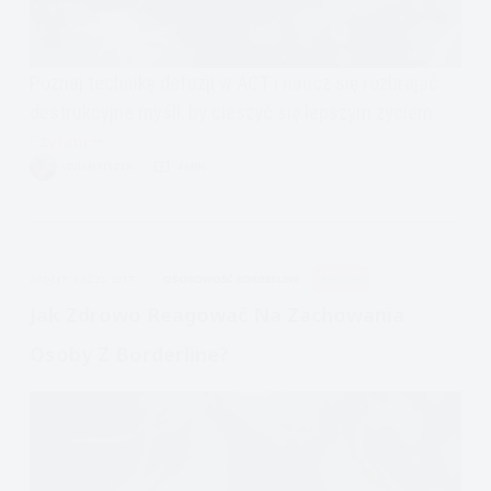
Poznaj technikę defuzji w ACT i naucz się rozbrajać
destrukcyjne myśli, by cieszyć się lepszym życiem.
Czytam
Niepewność
VIVIAN FISZER
4 MIN.
siebie.
Jak
naprawić
związek.
APDEJT:
PAŹ 23, 2017
OSOBOWOŚĆ BORDERLINE
RELACJE
Ćwiczenie:
Defuzja
Jak Zdrowo Reagować Na Zachowania
Osoby Z Borderline?