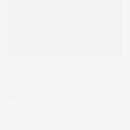
Dlaczego udajemy orgazmy? kto udaje orgazm
najczęściej? Jak osiągnąć orgazm? Jak sprawić, by
seks w naszej relacji stał się lepszy i bardziej
orgazmiczny?
Czytam
Dlaczego
ANITA KRĘGIELEWSKA
10 MIN.
udajemy
Orgazmy
i
pomysły
APDEJT:
LIP 19, 2019
RELACJE
jak