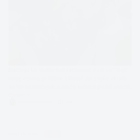
Dlaczego tak trudno nam rozmawiać o seksie? Skąd
mogą wynikać problemy z libido? Jak zwykle wkrada
się ten wszędobylski w naszej kulturze perfekcjonizm.
Czytam
Perfekcjonizm
ZUZANNA KALINOWSKA
6 MIN.
Seksualny,
rozmowy
o
seksie
APDEJT:
STY 14, 2019
RELACJE