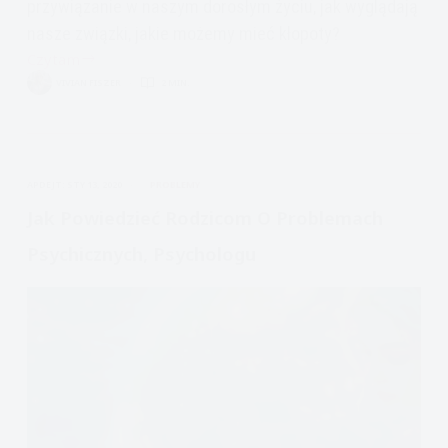
przywiązanie w naszym dorosłym życiu, jak wyglądają
nasze związki, jakie możemy mieć kłopoty?
Czytam
18.
VIVIAN FISZER
2 MIN.
Teoria
Przywiązania
1,
wstęp
APDEJT:
STY 13, 2020
PROBLEMY
-
podcast
Jak Powiedzieć Rodzicom O Problemach
emocje
Psychicznych, Psychologu