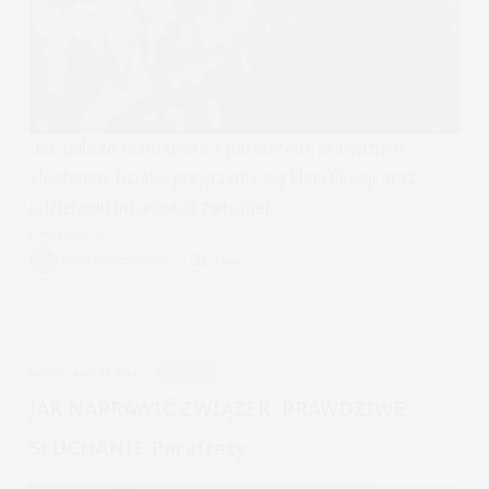
Jak dobrze rozmawiać z partnerem, prawdziwe
słuchanie: Dzisiaj przyjrzymy się klaryfikacji oraz
udzielaniu informacji zwrotnej.
Czytam
Jak
ANITA KRĘGIELEWSKA
2 MIN.
naprawić
związek:
prawdziwe
słuchanie,
APDEJT:
MAR 31, 2019
RELACJE
parafrazy
i
JAK NAPRAWIĆ ZWIĄZEK: PRAWDZIWE
informacje
SŁUCHANIE Parafrazy
zwrotne