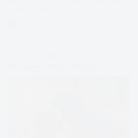
wyrażać swoje potrzeby w związku. Dziennik emocji i
encyklopedia emocji do pobrania w pdf.
Czytam
Jak
ANITA KRĘGIELEWSKA
5 MIN.
naprawić
związek:
Identyfikowanie
Emocji
APDEJT:
MAR 31, 2019
RELACJE
Jak Naprawić Związek: Wyrażanie Uczuć