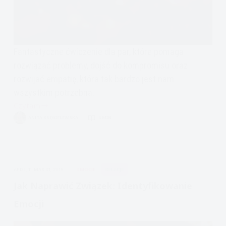
Fantastyczne ćwiczenie dla par, które pomaga
rozwiązać problemy, dojść do kompromisu oraz
rozwijać empatię, która tak bardzo jest nam
wszystkim potrzebna.
Czytam
Jak
ANITA KRĘGIELEWSKA
3 MIN.
naprawić
związek:
Empatia:
ćwiczenie
APDEJT:
MAR 31, 2019
EMOCJE
RELACJE
kość
niezgody
Jak Naprawić Związek: Identyfikowanie
Emocji