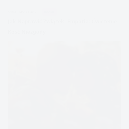
słuchanie,
APDEJT:
MAR 31, 2019
RELACJE
ćwiczenie
Jak Naprawić Związek: Empatia: Ćwiczenie
Kość Niezgody