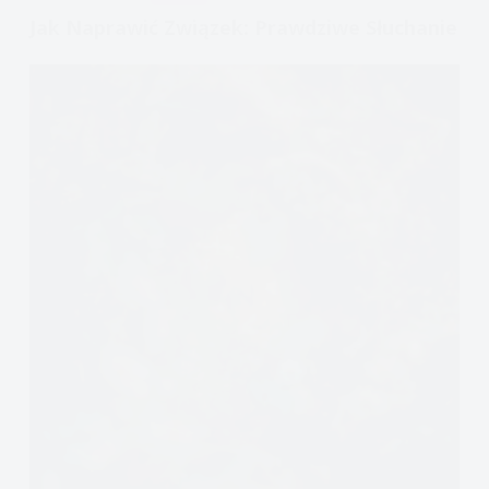
go
Jak Naprawić Związek: Prawdziwe Słuchanie
osiągnąć