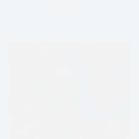
problemach
APDEJT:
GRU 20, 2019
PSYCHOTERAPIA
psychicznych,
psychologu
Ujawnianie Się Terapeuty, Czyli Terapeuta
Partner W Rozmowie