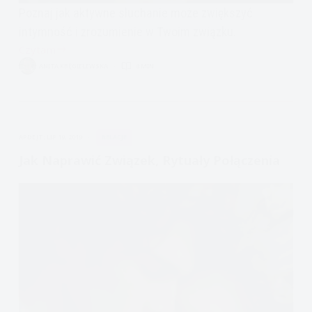
Poznaj jak aktywne słuchanie może zwiększyć
intymność i zrozumienie w Twoim związku.
Czytam
Jak
ANITA KRĘGIELEWSKA
8 MIN.
naprawić
związek:
prawdziwe
słuchanie
APDEJT:
LIP 19, 2019
RELACJE
Jak Naprawić Związek, Rytuały Połączenia