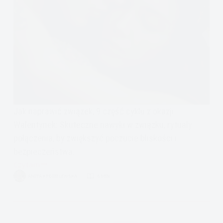
Jak naprawić związek, 9 część cyklu z okazji
Walentynek: Skuteczne nawyki w związku, rytuały
połączenia, by zwiększyć poczucie bliskości i
bezpieczeństwa.
Czytam
Jak
ANITA KRĘGIELEWSKA
6 MIN.
naprawić
związek,
rytuały
połączenia