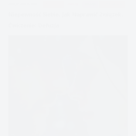
APDEJT:
KWI 29, 2018
AKCEPTACJI
EMOCJE
RELACJE
ULECZ SIĘ SAM
Niepewność Siebie. Jak Naprawić Związek.
Ćwiczenie: Defuzja