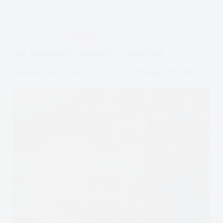
związek:
Wyrażanie
uczuć
APDEJT:
MAR 31, 2019
RELACJE
Jak Naprawić Związek: Prawdziwe
Słuchanie, Parafrazy I Informacje Zwrotne