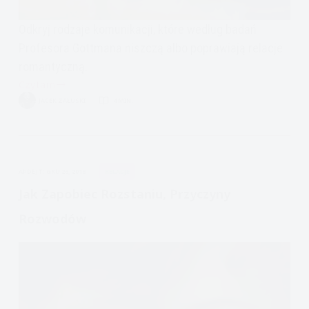
Odkryj rodzaje komunikacji, które według badań
Profesora Gottmana niszczą albo poprawiają relacje
romantyczną.
Czytam
Relacje:
JACEK ZAŁUSKI
4 MIN.
Komunikacja
w
związku,
konflikt,
APDEJT:
GRU 26, 2018
RELACJE
według
Johna
Jak Zapobiec Rozstaniu, Przyczyny
Gottmana
Rozwodów