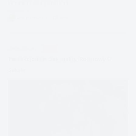
komunikować się z bliskimi.
Czytam
JAK
ANITA KRĘGIELEWSKA
3 MIN.
NAPRAWIĆ
ZWIĄZEK:
PRAWDZIWE
SŁUCHANIE
APDEJT:
LUT 4, 2019
RELACJE
Parafrazy
Perfekcjonizm Seksualny, Rozmowy O
Seksie