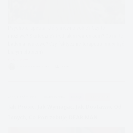
Psychoterapeuta, który mówi o sobie? Czy to
możliwe? Skuteczne? Pod jakim warunkiem? Co na to
badania naukowe? Czy faktycznie terapeuta musi być
białym płótnem?
Czytam
Ujawnianie
ZUZANNA KALINOWSKA
8 MIN.
się
terapeuty,
czyli
terapeuta
APDEJT:
PAŹ 21, 2019
DIALEKTYCZNA
RELACJE
ULECZ SIĘ SAM
partner
w
Jak Prosić, Jak Wymagać, Jak Dostawać Od
rozmowie
Innych, Co Potrzebuję DEAR MAN