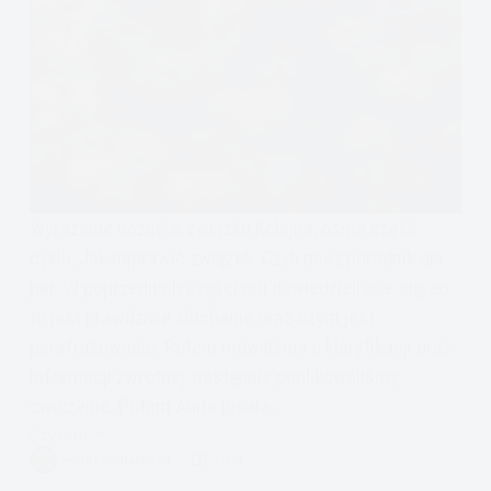
Wyrażanie uczuć w związku Kolejna, ósma część
cyklu, Jak naprawić związek. Czyli nasz poradnik dla
par. W poprzednich częściach dowiedzieliście się, co
to jest prawdziwe słuchanie oraz czym jest
parafrazowanie. Potem mówiliśmy o klaryfikacji oraz
informacji zwrotnej, następnie publikowaliśmy
ćwiczenie. Potem Anita pisała…
Czytam
Jak
ANITA KRĘGIELEWSKA
6 MIN.
naprawić