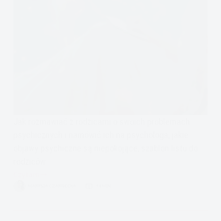
Jak rozmawiać z rodzicami o swoich problemach
psychicznych i namówić ich na psychologa, jakie
objawy psychiczne są niepokojące, szablon listu do
rodziców
Czytam
Jak
MARYSIA CZARNECKA
14 MIN.
powiedzieć
rodzicom
o