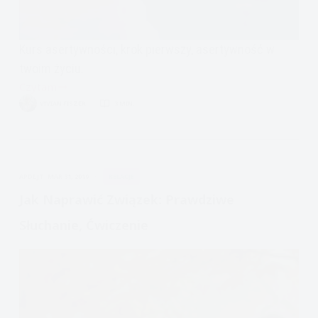
Kurs asertywności, krok pierwszy, asertywność w
twoim życiu.
Czytam
Jak
VIVIAN FISZER
3 MIN.
być
asertywnym.
Kurs
asertywności.
APDEJT:
MAR 31, 2019
RELACJE
Asertywność
krok
Jak Naprawić Związek: Prawdziwe
pierwszy
Słuchanie, Ćwiczenie