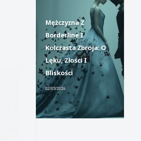
Mężczyzna Z
Borderline I
Kolczasta Zbroja: O
Lęku, Złości I
Bliskości
02/03/2026