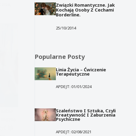
czna,
Związki Romantyczne. Jak
Kochają Osoby Z Cechami
Borderline.
25/10/2014
Popularne Posty
Linia Życia – Ćwiczenie
Terapeutyczne
APDEJT:
01/01/2024
Szaleństwo I Sztuka, Czyli
 sobie
Kreatywność I Zaburzenia
Psychiczne
y można
yć lęk
APDEJT:
02/08/2021
tne