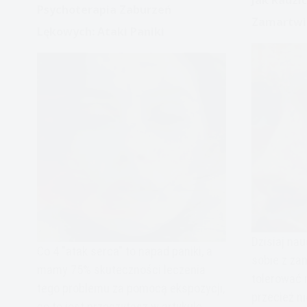
Psychoterapia Zaburzeń
Zamartwi
Lękowych: Ataki Paniki
Dzisiaj nau
Co 4 "atak serca" to napad paniki, a
sobie z za
mamy 75% skuteczności leczenia
tolerować 
tego problemu za pomocą ekspozycji,
przecież n
co to jest przeczytasz w artykule