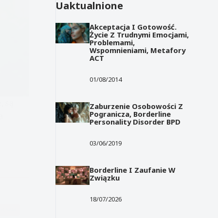
Uaktualnione
Akceptacja I Gotowość.
Życie Z Trudnymi Emocjami,
Problemami,
Wspomnieniami, Metafory
ACT
01/08/2014
, są
Zaburzenie Osobowości Z
Pogranicza, Borderline
a
Personality Disorder BPD
03/06/2019
Borderline I Zaufanie W
Związku
18/07/2026
SIĘ SAM