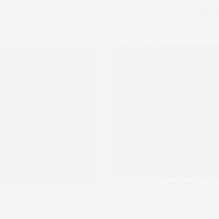
OBLEMY
STRACH
Przywiązanie- Co Jest Nie 
: KIEDY MARTWIĆ SIĘ
Tymi Facetami
YM ODDECHEM?
Dlaczego twoje związki się k
ąć martwić się
tak trudne. Dlaczego zamiast
ami? skróconym
są dla ciebie okrutną huśtaw
Trzy mniej groźne