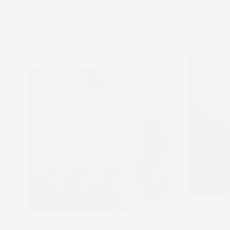
ODPORNOŚĆ
PODCAST EMOCJE
ULECZ SIĘ SAM
EMOCJE
PR
nim
Naturalne Środki Skuteczne W
Duszności
radzić
Borderline I Innych Problemach
SKRÓCON
Psychicznych
Kiedy zacz
duszności
Mikroelementy i inne naturalne środki
oddechem? 