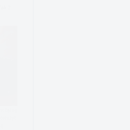
Tak Z
ończą/są
 cieszyć
ką