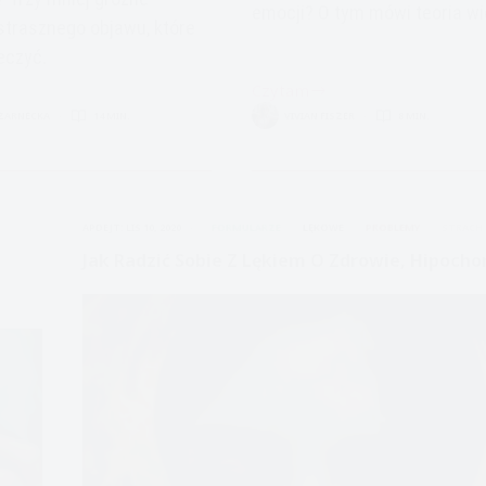
emocji? O tym mówi teoria wię
strasznego objawu, które
eczyć.
Czytam
Przywiązanie-
CZARNECKA
14 MIN.
VIVIAN FISZER
8 MIN.
co
jest
nie
YM
tak
APDEJT:
LIS 10, 2020
FORMULARZE
LĘKOWE
PROBLEMY
STRACH
M?
z
tymi
Jak Radzić Sobie Z Lękiem O Zdrowie, Hipocho
facetami