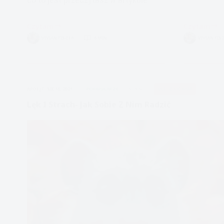
Czytam
Czytam
psychoterapia
Jak
VIVIAN FISZER
6 MIN.
VIVIAN FIS
zaburzeń
radzić
lękowych:
sobie
ataki
z
paniki
zamartwia
APDEJT:
SIE 16, 2021
FORMULARZE
STRACH
ULECZ SIĘ SAM
Lęk I Strach- Jak Sobie Z Nim Radzić