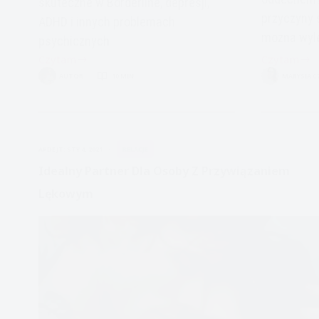
skuteczne w Borderline, depresji,
przyczyny 
ADHD i innych problemach
można wyl
psychicznych
Czytam
Czytam
Naturalne
Duszności:
AUTOR
10 MIN.
MARYSIA 
środki
KIEDY
skuteczne
MARTWIĆ
w
SIĘ
Borderline
SKRÓCON
APDEJT:
STY 4, 2021
RELACJE
i
ODDECHE
innych
Idealny Partner Dla Osoby Z Przywiązaniem
problemach
Lękowym
psychicznych