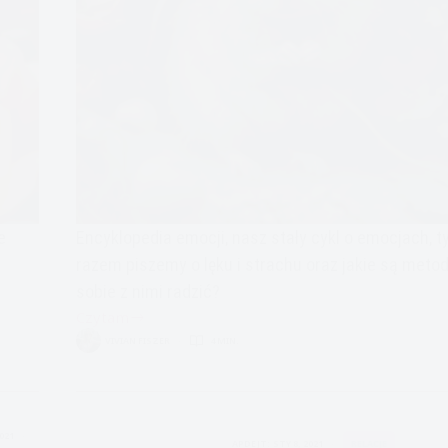
e
Encyklopedia emocji, nasz stały cykl o emocjach, 
razem piszemy o lęku i strachu oraz jakie są metod
sobie z nimi radzić?
Czytam
Encyklopedia
VIVIAN FISZER
4 MIN.
Emocji:
Strach
2021
APDEJT:
STY 8, 2021
RELACJE