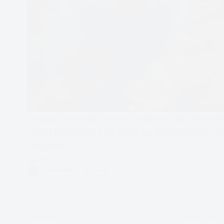
Dowiedz się o reakcji strachu i lęku oraz jak efektywni
sobie z nimi radzić. Praktyczne porady i informacje od
emocjepro
Czytam
Lęk
VIVIAN FISZER
9 MIN.
i
strach-
jak
sobie
APDEJT:
MAJ 12, 2021
APDEJT:
KWI 30, 
z