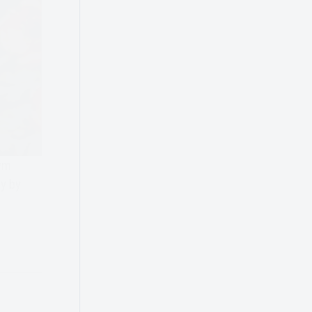
tym
y by