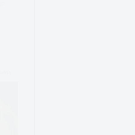
zi.
ndrią