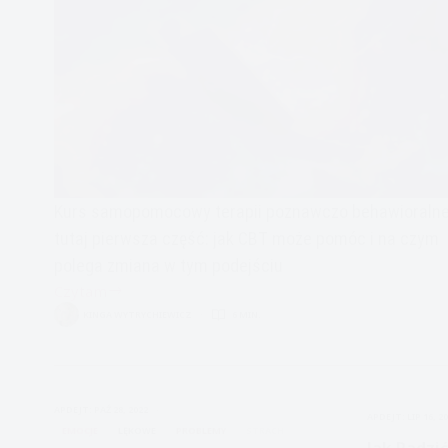
Kurs samopomocowy terapii poznawczo behawioralne
tutaj pierwsza część: jak CBT może pomóc i na czym
polega zmiana w tym podejściu
Czytam
Kurs
KINGA WYTRYCHIEWICZ
6 MIN.
samopomocowy
CBT
terapii
poznawczo-
APDEJT:
PAŹ 28, 2022
APDEJT:
LIP 16, 2
behawioralnej
EMOCJE
LĘKOWE
PROBLEMY
STRACH
Jak Radzić