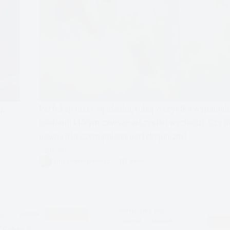
j,
Perfekcjoniści są idealni, robią wszystko wspaniale
osobami którym zawsze wszystko wychodzi. Czy n
pewno?Na czym polega perfekcjonizm?
Czytam
Nigdy
KINGA WYTRYCHIEWICZ
9 MIN.
wystarczająco
dobrze.
W
pułapce
APDEJT:
LIP 5, 2022
022
LĘKOWE
ULECZ SIĘ SAM
perfekcjonizmu.
EMOCJE
LĘKOWE
STRACH
ULECZ 
 Sobie Z