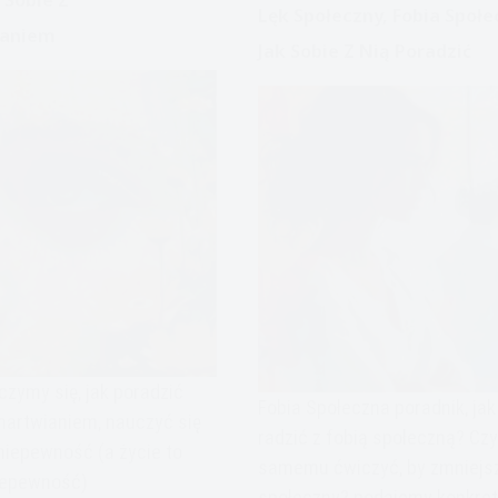
Lęk Społeczny, Fobia Społe
aniem
Jak Sobie Z Nią Poradzić
czymy się, jak poradzić
Fobia Społeczna poradnik, jak
martwianiem, nauczyć się
radzić z fobią społeczną? Cz
niepewność (a życie to
samemu ćwiczyć, by zmniejsz
iepewność)
społeczny? podajemy konkre