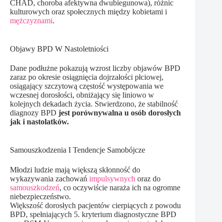
CHAD, choroba afektywna dwubiegunowa), różnic
kulturowych oraz społecznych między kobietami i
mężczyznami
.
Objawy BPD W Nastoletniości
Dane podłużne pokazują wzrost liczby objawów BPD
zaraz po okresie osiągnięcia dojrzałości płciowej,
osiągający szczytową częstość występowania we
wczesnej dorosłości, obniżający się liniowo w
kolejnych dekadach życia. Stwierdzono, że stabilność
diagnozy BPD
jest porównywalna u osób dorosłych
jak i nastolatków.
Samouszkodzenia I Tendencje Samobójcze
Młodzi ludzie mają większą skłonność do
wykazywania zachowań
impulsywnych
oraz do
samouszkodzeń
, co oczywiście naraża ich na ogromne
niebezpieczeństwo.
Większość dorosłych pacjentów cierpiących z powodu
BPD, spełniających 5. kryterium diagnostyczne BPD