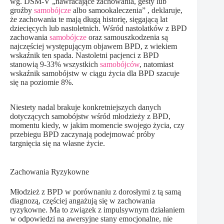
wg. DSM-V „nawracające zachowania, gesty lub
groźby
samobójcze
albo samookaleczenia” , deklaruje,
że zachowania te mają długą historię, sięgającą lat
dziecięcych lub nastoletnich. Wśród nastolatków z BPD
zachowania
samobójcze
oraz samouszkodzenia są
najczęściej występującym objawem BPD, z wiekiem
wskaźnik ten spada. Nastoletni pacjenci z BPD
stanowią 9-33% wszystkich
samobójców
, natomiast
wskaźnik samobójstw w ciągu życia dla BPD szacuje
się na poziomie 8%.
Niestety nadal brakuje konkretniejszych danych
dotyczących samobójstw wśród młodzieży z BPD,
momentu kiedy, w jakim momencie swojego życia, czy
przebiegu BPD zaczynają podejmować próby
targnięcia się na własne życie.
Zachowania Ryzykowne
Młodzież z BPD w porównaniu z dorosłymi z tą samą
diagnozą, częściej angażują się w zachowania
ryzykowne. Ma to związek z impulsywnym działaniem
w odpowiedzi na awersyjne stany emocjonalne, nie