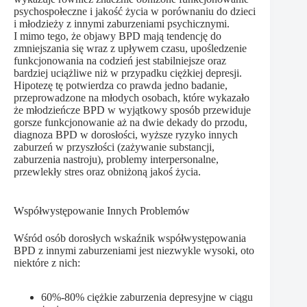
psychospołeczne i jakość życia w porównaniu do dzieci
i młodzieży z innymi zaburzeniami psychicznymi.
I mimo tego, że objawy BPD mają tendencję do
zmniejszania się wraz z upływem czasu, upośledzenie
funkcjonowania na codzień jest stabilniejsze oraz
bardziej uciążliwe niż w przypadku ciężkiej depresji.
Hipotezę tę potwierdza co prawda jedno badanie,
przeprowadzone na młodych osobach, które wykazało
że młodzieńcze BPD w wyjątkowy sposób przewiduje
gorsze funkcjonowanie aż na dwie dekady do przodu,
diagnoza BPD w dorosłości, wyższe ryzyko innych
zaburzeń w przyszłości (zażywanie substancji,
zaburzenia nastroju), problemy interpersonalne,
przewlekły stres oraz obniżoną jakoś życia.
Współwystępowanie Innych Problemów
Wśród osób dorosłych wskaźnik współwystępowania
BPD z innymi zaburzeniami jest niezwykle wysoki, oto
niektóre z nich:
60%-80% ciężkie zaburzenia depresyjne w ciągu