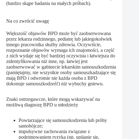
(bardzo skąpe badania na małych próbach).
Na co zwrócić uwagę
Większość objawów BPD może być zaobserwowana
przez lekarza rodzinnego, pediatrę lub jakiegokolwiek
innego pracownika służby zdrowia. Oczywiście,
rozpoznanie objawów wymaga ich znajomości, a część
z nich wydaje się być bardziej oczywista i łatwiejsza do
zidentyfikowania niż inne, np. łatwiej jest
zaobserwować w gabinecie lekarskim samouszkodzenia
(pamiętajmy, nie wszystkie osoby samouszkadzające się
mają BPD i odwrotnie nie każda osoba z BPD
dokonuje samouszkodzeń!) niż wybuchy gniewu.
Znaki ostrzegawcze, które mogą wskazywać na
możliwą diagnozę BPD u młodzieży
Powtarzające się samouszkodzenia lub próby
samobójcze;
impulsywne zachowania związane z
podejmowaniem ryzyka (np. upijanie się,