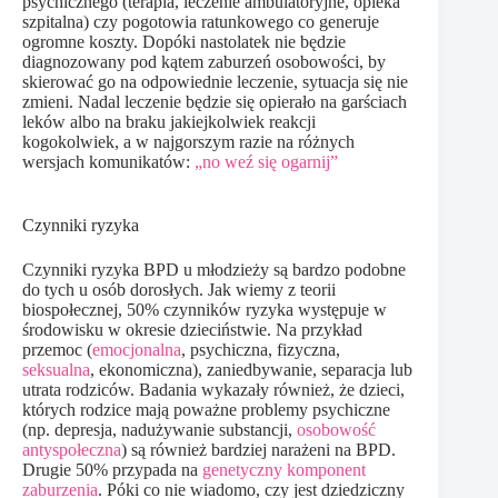
psychicznego (terapia, leczenie ambulatoryjne, opieka
szpitalna) czy pogotowia ratunkowego co generuje
ogromne koszty. Dopóki nastolatek nie będzie
diagnozowany pod kątem zaburzeń osobowości, by
skierować go na odpowiednie leczenie, sytuacja się nie
zmieni. Nadal leczenie będzie się opierało na garściach
leków albo na braku jakiejkolwiek reakcji
kogokolwiek, a w najgorszym razie na różnych
wersjach komunikatów:
„no weź się ogarnij”
Czynniki ryzyka
Czynniki ryzyka BPD u młodzieży są bardzo podobne
do tych u osób dorosłych. Jak wiemy z teorii
biospołecznej, 50% czynników ryzyka występuje w
środowisku w okresie dzieciństwie. Na przykład
przemoc (
emocjonalna
, psychiczna, fizyczna,
seksualna
, ekonomiczna), zaniedbywanie, separacja lub
utrata rodziców. Badania wykazały również, że dzieci,
których rodzice mają poważne problemy psychiczne
(np. depresja, nadużywanie substancji,
osobowość
antyspołeczna
) są również bardziej narażeni na BPD.
Drugie 50% przypada na
genetyczny komponent
zaburzenia
. Póki co nie wiadomo, czy jest dziedziczny