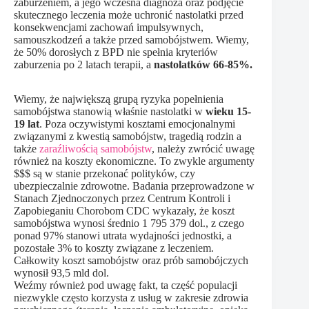
zaburzeniem, a jego wczesna diagnoza oraz podjęcie
skutecznego leczenia może uchronić nastolatki przed
konsekwencjami zachowań impulsywnych,
samouszkodzeń a także przed samobójstwem. Wiemy,
że 50% dorosłych z BPD nie spełnia kryteriów
zaburzenia po 2 latach terapii, a
nastolatków 66-85%.
Wiemy, że największą grupą ryzyka popełnienia
samobójstwa stanowią właśnie nastolatki w
wieku 15-
19 lat
. Poza oczywistymi kosztami emocjonalnymi
związanymi z kwestią samobójstw, tragedią rodzin a
także
zaraźliwością samobójstw
, należy zwrócić uwagę
również na koszty ekonomiczne. To zwykle argumenty
$$$ są w stanie przekonać polityków, czy
ubezpieczalnie zdrowotne. Badania przeprowadzone w
Stanach Zjednoczonych przez Centrum Kontroli i
Zapobieganiu Chorobom CDC wykazały, że koszt
samobójstwa wynosi średnio 1 795 379 dol., z czego
ponad 97% stanowi utrata wydajności jednostki, a
pozostałe 3% to koszty związane z leczeniem.
Całkowity koszt samobójstw oraz prób samobójczych
wynosił 93,5 mld dol.
Weźmy również pod uwagę fakt, ta część populacji
niezwykle często korzysta z usług w zakresie zdrowia