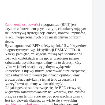
Zaburzenie osobowości
z pogranicza (BPD) jest
ciężkim zaburzeniem psychicznym, charakteryzującym
się uporczywą dysregulacją emocji, kontroli impulsów,
relacji interpersonalnych oraz niestabilnym obrazem
siebie.
By zdiagnozować BPD należy spełniać 5 z 9 kryteriów
diagnostycznych wg. klasyfikacji DSM-V, ICD-10.
Należy pamiętać, że kryteria muszą być spełnione w
różnych kontekstach a nie np. w przebiegu innego
zaburzenia psychicznego, dajmy na to depresji. Czy
tylko w jednej relacji, czy jednym wyłącznie
kontekście. Objawy muszą generować duże cierpienie,
bez żadnych wątpliwości (na dniach opublikujemy
wyczerpujący artykuł na temat tego zaburzenia i
szczegółowo ujmiemy w nim objawy).
Od jakiegoś czasu obserwuje się, że BPD cieszy się
większym zainteresowaniem naukowców, klinicystów
oraz, że sam termin staje się być powszechnie znany.
Jest tak głównie dlatego, że wiąże się z wysokim
ryzykiem samobójstwa
, licznymi hospitalizacjami,