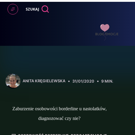
Przejdź
do
SZUKAJ
treści
ANITA KRĘGIELEWSKA
31/01/2020
9 MIN.
Zaburzenie osobowości borderline u nastolatków,
diagnozować czy nie?