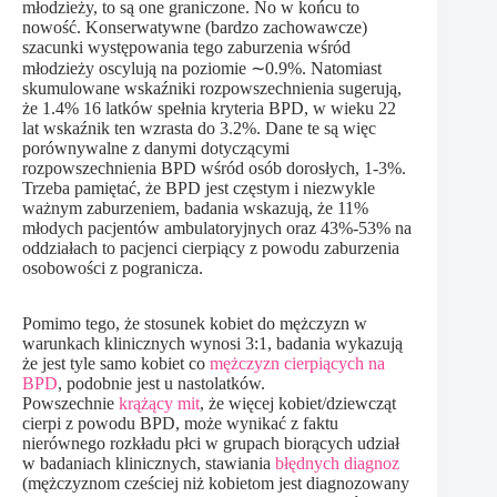
młodzieży, to są one graniczone. No w końcu to
nowość. Konserwatywne (bardzo zachowawcze)
szacunki występowania tego zaburzenia wśród
młodzieży oscylują na poziomie ∼0.9%. Natomiast
skumulowane wskaźniki rozpowszechnienia sugerują,
że 1.4% 16 latków spełnia kryteria BPD, w wieku 22
lat wskaźnik ten wzrasta do 3.2%. Dane te są więc
porównywalne z danymi dotyczącymi
rozpowszechnienia BPD wśród osób dorosłych, 1-3%.
Trzeba pamiętać, że BPD jest częstym i niezwykle
ważnym zaburzeniem, badania wskazują, że 11%
młodych pacjentów ambulatoryjnych oraz 43%-53% na
oddziałach to pacjenci cierpiący z powodu zaburzenia
osobowości z pogranicza.
Pomimo tego, że stosunek kobiet do mężczyzn w
warunkach klinicznych wynosi 3:1, badania wykazują
że jest tyle samo kobiet co
mężczyzn cierpiących na
BPD
, podobnie jest u nastolatków.
Powszechnie
krążący mit
, że więcej kobiet/dziewcząt
cierpi z powodu BPD, może wynikać z faktu
nierównego rozkładu płci w grupach biorących udział
w badaniach klinicznych, stawiania
błędnych diagnoz
(mężczyznom cześciej niż kobietom jest diagnozowany