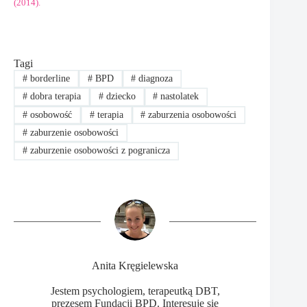
(2014).
Tagi
#
borderline
#
BPD
#
diagnoza
#
dobra terapia
#
dziecko
#
nastolatek
#
osobowość
#
terapia
#
zaburzenia osobowości
#
zaburzenie osobowości
#
zaburzenie osobowości z pogranicza
Anita Kręgielewska
Jestem psychologiem, terapeutką DBT,
prezesem Fundacji BPD. Interesuję się