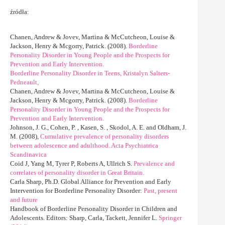
źródła:
Chanen, Andrew & Jovev, Martina & McCutcheon, Louise &
Jackson, Henry & Mcgorry, Patrick. (2008).
Borderline
Personality Disorder in Young People and the Prospects for
Prevention and Early Intervention.
Borderline Personality Disorder in Teens, Kristalyn Salters-
Pedneault,
Chanen, Andrew & Jovev, Martina & McCutcheon, Louise &
Jackson, Henry & Mcgorry, Patrick. (2008).
Borderline
Personality Disorder in Young People and the Prospects for
Prevention and Early Intervention.
Johnson, J. G., Cohen, P. , Kasen, S. , Skodol, A. E. and Oldham, J.
M. (2008),
Cumulative prevalence of personality disorders
between adolescence and adulthood. Acta Psychiatrica
Scandinavica
Coid J, Yang M, Tyrer P, Roberts A, Ullrich S.
Prevalence and
correlates of personality disorder in Great Britain.
Carla Sharp, Ph.D. Global Alliance for Prevention and Early
Intervention for Borderline Personality Disorder:
Past, present
and future
Handbook of Borderline Personality Disorder in Children and
Adolescents. Editors: Sharp, Carla, Tackett, Jennifer L.
Springer