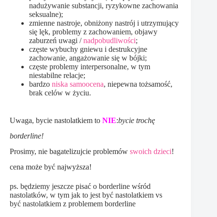
nadużywanie substancji, ryzykowne zachowania
seksualne);
zmienne nastroje, obniżony nastrój i utrzymujący
się lęk, problemy z zachowaniem, objawy
zaburzeń uwagi /
nadpobudliwości
;
częste wybuchy gniewu i destrukcyjne
zachowanie, angażowanie się w bójki;
częste problemy interpersonalne, w tym
niestabilne relacje;
bardzo
niska samoocena
, niepewna tożsamość,
brak celów w życiu.
Uwaga, bycie nastolatkiem to
NIE
:
bycie trochę
borderline!
Prosimy, nie bagatelizujcie problemów
swoich dzieci
!
cena może być najwyższa!
ps. będziemy jeszcze pisać o borderline wśród
nastolatków, w tym jak to jest być nastolatkiem vs
być nastolatkiem z problemem borderline