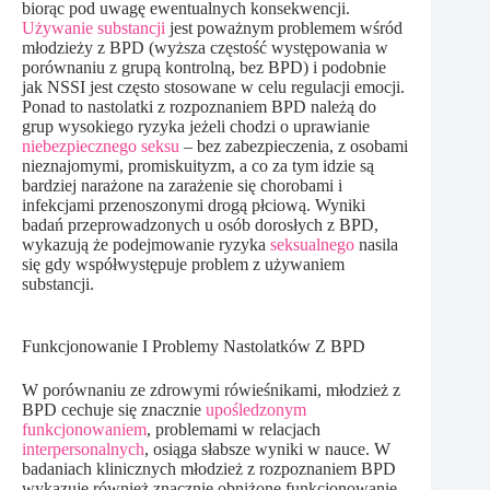
biorąc pod uwagę ewentualnych konsekwencji.
Używanie substancji
jest poważnym problemem wśród
młodzieży z BPD (wyższa częstość występowania w
porównaniu z grupą kontrolną, bez BPD) i podobnie
jak NSSI jest często stosowane w celu regulacji emocji.
Ponad to nastolatki z rozpoznaniem BPD należą do
grup wysokiego ryzyka jeżeli chodzi o uprawianie
niebezpiecznego seksu
– bez zabezpieczenia, z osobami
nieznajomymi, promiskuityzm, a co za tym idzie są
bardziej narażone na zarażenie się chorobami i
infekcjami przenoszonymi drogą płciową. Wyniki
badań przeprowadzonych u osób dorosłych z BPD,
wykazują że podejmowanie ryzyka
seksualnego
nasila
się gdy współwystępuje problem z używaniem
substancji.
Funkcjonowanie I Problemy Nastolatków Z BPD
W porównaniu ze zdrowymi rówieśnikami, młodzież z
BPD cechuje się znacznie
upośledzonym
funkcjonowaniem
, problemami w relacjach
interpersonalnych
, osiąga słabsze wyniki w nauce. W
badaniach klinicznych młodzież z rozpoznaniem BPD
wykazuje również znacznie obniżone funkcjonowanie