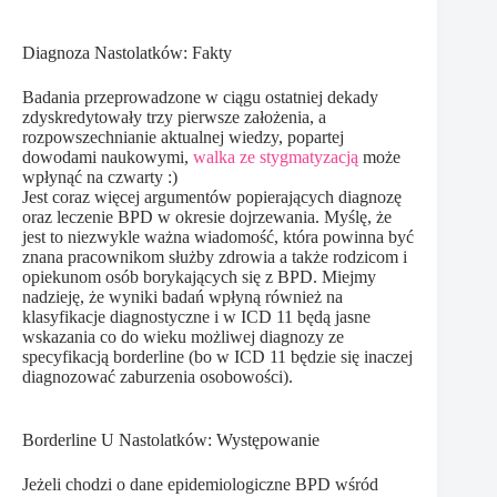
Diagnoza Nastolatków: Fakty
Badania przeprowadzone w ciągu ostatniej dekady
zdyskredytowały trzy pierwsze założenia, a
rozpowszechnianie aktualnej wiedzy, popartej
dowodami naukowymi,
walka ze stygmatyzacją
może
wpłynąć na czwarty :)
Jest coraz więcej argumentów popierających diagnozę
oraz leczenie BPD w okresie dojrzewania. Myślę, że
jest to niezwykle ważna wiadomość, która powinna być
znana pracownikom służby zdrowia a także rodzicom i
opiekunom osób borykających się z BPD. Miejmy
nadzieję, że wyniki badań wpłyną również na
klasyfikacje diagnostyczne i w ICD 11 będą jasne
wskazania co do wieku możliwej diagnozy ze
specyfikacją borderline (bo w ICD 11 będzie się inaczej
diagnozować zaburzenia osobowości).
Borderline U Nastolatków: Występowanie
Jeżeli chodzi o dane epidemiologiczne BPD wśród