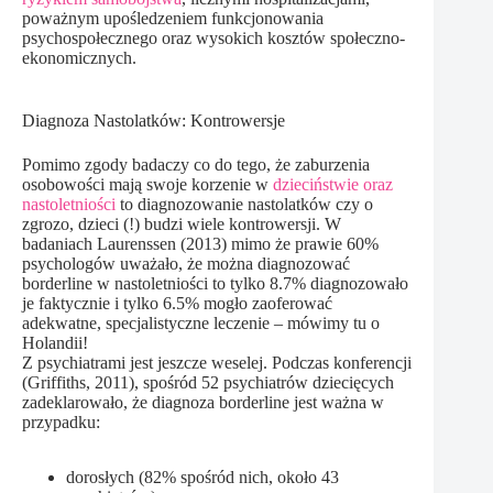
poważnym upośledzeniem funkcjonowania
psychospołecznego oraz wysokich kosztów społeczno-
ekonomicznych.
Diagnoza Nastolatków: Kontrowersje
Pomimo zgody badaczy co do tego, że zaburzenia
osobowości mają swoje korzenie w
dzieciństwie oraz
nastoletniości
to diagnozowanie nastolatków czy o
zgrozo, dzieci (!) budzi wiele kontrowersji. W
badaniach Laurenssen (2013) mimo że prawie 60%
psychologów uważało, że można diagnozować
borderline w nastoletniości to tylko 8.7% diagnozowało
je faktycznie i tylko 6.5% mogło zaoferować
adekwatne, specjalistyczne leczenie – mówimy tu o
Holandii!
Z psychiatrami jest jeszcze weselej. Podczas konferencji
(Griffiths, 2011), spośród 52 psychiatrów dziecięcych
zadeklarowało, że diagnoza borderline jest ważna w
przypadku:
dorosłych (82% spośród nich, około 43