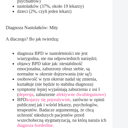
psychiatrów)
nastolatków (37%, około 19 lekarzy)
dzieci (2%, czyli jeden lekarz)
Diagnoza Nastolatków: Mity
A dlaczego? Bo jak twierdzą:
diagnoza BPD w nastoletniości nie jest
wiarygodna, nie ma odpowiednich narzędzi;
objawy BPD takie jak: niestabilność
emocjonalna, zaburzony obraz siebie, są
normalne w okresie dojrzewania (nie są!)
osobowość w tym okresie nadal się zmienia,
kształtuje (nie będzie to stabilna diagnoza)
symptomy lepiej wyjaśniają zaburzenia z osi I
(
depresja
, zaburzenie
afektywne dwubiegunowe)
BPD
kojarzy się pejoratywnie
, zarówno w opinii
publicznej jak i wśród lekarzy, psychologów,
terapeutów. Badacze argumentują, że chcą
uchronić młodszych pacjentów przed
wszechobecną stygmatyzacją, na którą naraża ich
diagnoza borderline.