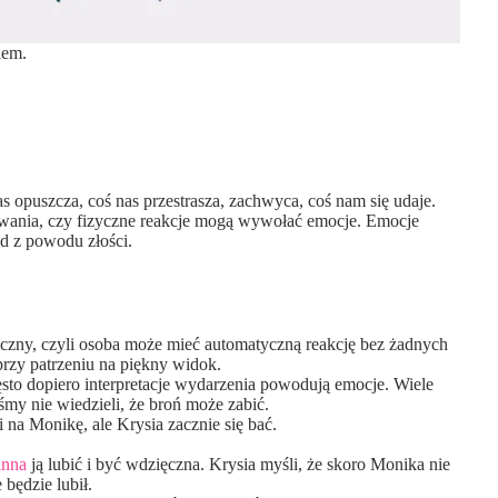
iem.
s opuszcza, coś nas przestrasza, zachwyca, coś nam się udaje.
wania, czy fizyczne reakcje mogą wywołać emocje. Emocje
yd z powodu złości.
zny, czyli osoba może mieć automatyczną reakcję bez żadnych
przy patrzeniu na piękny widok.
ęsto dopiero interpretacje wydarzenia powodują emocje. Wiele
my nie wiedzieli, że broń może zabić.
i na Monikę, ale Krysia zacznie się bać.
inna
ją lubić i być wdzięczna. Krysia myśli, że skoro Monika nie
 będzie lubił.