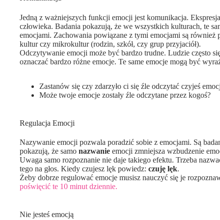
Jedną z ważniejszych funkcji emocji jest komunikacja. Ekspres
człowieka. Badania pokazują, że we wszystkich kulturach, te 
emocjami. Zachowania powiązane z tymi emocjami są również po
kultur czy mikrokultur (rodzin, szkół, czy grup przyjaciół).
Odczytywanie emocji może być bardzo trudne. Ludzie często s
oznaczać bardzo różne emocje. Te same emocje mogą być wyra
Zastanów się czy zdarzyło ci się źle odczytać czyjeś emoc
Może twoje emocje zostały źle odczytane przez kogoś?
Regulacja Emocji
Nazywanie emocji pozwala poradzić sobie z emocjami. Są bada
pokazują, że samo
nazwanie
emocji zmniejsza wzbudzenie emoc
Uwaga samo rozpoznanie nie daje takiego efektu. Trzeba nazwać
tego na głos. Kiedy czujesz lęk powiedz:
czuję lęk
.
Żeby dobrze regulować emocje musisz nauczyć się je rozpoznaw
poświęcić te 10 minut dziennie.
Nie jesteś emocją