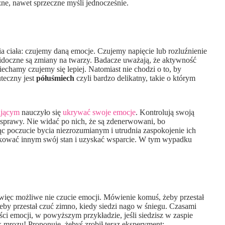
żne, nawet sprzeczne myśli jednocześnie.
iała: czujemy daną emocje. Czujemy napięcie lub rozluźnienie
 widoczne są zmiany na twarzy. Badacze uważają, że aktywność
chamy czujemy się lepiej. Natomiast nie chodzi o to, by
teczny jest
półuśmiech
czyli bardzo delikatny, takie o którym
ającym
nauczyło się
ukrywać swoje emocje
. Kontrolują swoją
 sprawy. Nie widać po nich, że są zdenerwowani, bo
jąc poczucie bycia niezrozumianym i utrudnia zaspokojenie ich
nikować innym swój stan i uzyskać wsparcie. W tym wypadku
 więc możliwe nie czucie emocji. Mówienie komuś, żeby przestał
żeby przestał czuć zimno, kiedy siedzi nago w śniegu. Czasami
i emocji, w powyższym przykładzie, jeśli siedzisz w zaspie
 mrozu! Proponuję, żebyś zrobił teraz eksperyment: