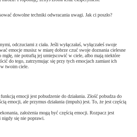
sować dowolne techniki odwracania uwagi. Jak ci poszło?
ymi, odczuciami z ciała. Jeśli wyłączałaś, wyłączałeś swoje
lować emocje musisz w miarę dobrze czuć swoje doznania cielesne
głę, nie potrafią jej umiejscowić w ciele, albo mają niektóre
ócić do tego, zatrzymując się przy tych emocjach zamiast ich
 w twoim ciele.
funkcją emocji jest pobudzenie do działania. Złość pobudza do
ią emocji, ale przymus działania (impuls) jest. To, że jest częścią
konania, założenia mogą być częścią emocji. Rozpacz jest
 nigdy się nie poprawi.