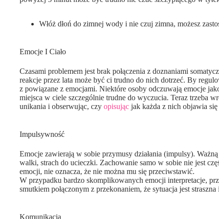
Włóż dłoń do zimnej wody i nie czuj zimna, możesz zasto
Emocje I Ciało
Czasami problemem jest brak połączenia z doznaniami somatyczn
reakcje przez lata może być ci trudno do nich dotrzeć. By regu
z powiązane z emocjami. Niektóre osoby odczuwają emocje jako m
miejsca w ciele szczególnie trudne do wyczucia. Teraz trzeba wr
unikania i obserwując, czy
opisując
jak każda z nich objawia się
Impulsywność
Emocje zawierają w sobie przymusy działania (impulsy). Ważną 
walki, strach do ucieczki. Zachowanie samo w sobie nie jest częśc
emocji, nie oznacza, że nie można mu się przeciwstawić.
W przypadku bardzo skomplikowanych emocji interpretacje, prze
smutkiem połączonym z przekonaniem, że sytuacja jest straszna i
Komunikacja