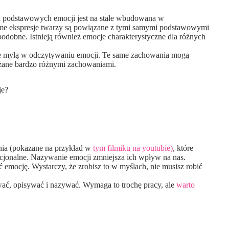
ja podstawowych emocji jest na stałe wbudowana w
same ekspresje twarzy są powiązane z tymi samymi podstawowymi
dobne. Istnieją również emocje charakterystyczne dla różnych
ię mylą w odczytywaniu emocji. Te same zachowania mogą
żane bardzo różnymi zachowaniami.
je?
nia (pokazane na przykład w
tym filmiku na youtubie)
, które
jonalne. Nazywanie emocji zmniejsza ich wpływ na nas.
 emocję. Wystarczy, że zrobisz to w myślach, nie musisz robić
ać, opisywać i nazywać. Wymaga to trochę pracy, ale
warto