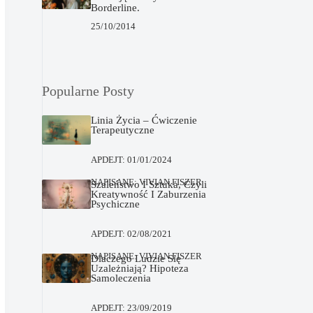
Borderline.
25/10/2014
Popularne Posty
Linia Życia – Ćwiczenie
Terapeutyczne
APDEJT:
01/01/2024
NAPISANE:
VIVIAN FISZER
Szaleństwo I Sztuka, Czyli
Kreatywność I Zaburzenia
Psychiczne
APDEJT:
02/08/2021
NAPISANE:
VIVIAN FISZER
Dlaczego Ludzie Się
Uzależniają? Hipoteza
Samoleczenia
APDEJT:
23/09/2019