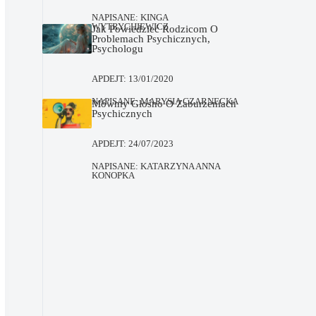
NAPISANE:
KINGA
WYTRYCHIEWICZ
Jak Powiedzieć Rodzicom O
Problemach Psychicznych,
Psychologu
APDEJT:
13/01/2020
NAPISANE:
MARYSIA CZARNECKA
Mówmy Głośno O Zaburzeniach
Psychicznych
APDEJT:
24/07/2023
NAPISANE:
KATARZYNA ANNA
KONOPKA