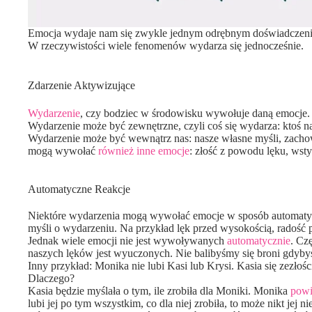
Emocja wydaje nam się zwykle jednym odrębnym doświadczen
W rzeczywistości wiele fenomenów wydarza się jednocześnie.
Zdarzenie Aktywizujące
Wydarzenie
, czy bodziec w środowisku wywołuje daną emocje.
Wydarzenie może być zewnętrzne, czyli coś się wydarza: ktoś na
Wydarzenie może być wewnątrz nas: nasze własne myśli, zacho
mogą wywołać
również inne emocje
: złość z powodu lęku, wst
Automatyczne Reakcje
Niektóre wydarzenia mogą wywołać emocje w sposób automatyc
myśli o wydarzeniu. Na przykład lęk przed wysokością, radość 
Jednak wiele emocji nie jest wywoływanych
automatycznie
. Cz
naszych lęków jest wyuczonych. Nie balibyśmy się broni gdybyś
Inny przykład: Monika nie lubi Kasi lub Krysi. Kasia się zezłośc
Dlaczego?
Kasia będzie myślała o tym, ile zrobiła dla Moniki. Monika
pow
lubi jej po tym wszystkim, co dla niej zrobiła, to może nikt jej nie