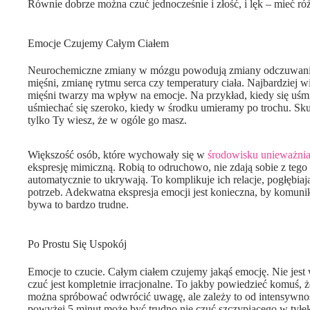
Równie dobrze można czuć jednocześnie i złość, i lęk – mieć ró
Emocje Czujemy Całym Ciałem
Neurochemiczne zmiany w mózgu powodują zmiany odczuwania c
mięśni, zmianę rytmu serca czy temperatury ciała. Najbardziej
mięśni twarzy ma wpływ na emocje. Na przykład, kiedy się uśmie
uśmiechać się szeroko, kiedy w środku umieramy po trochu. Sku
tylko Ty wiesz, że w ogóle go masz.
Większość osób, które wychowały się w
środowisku unieważni
ekspresję mimiczną. Robią to odruchowo, nie zdają sobie z tego
automatycznie to ukrywają. To komplikuje ich relacje, pogłębia
potrzeb. Adekwatna ekspresja emocji jest konieczna, by komu
bywa to bardzo trudne.
Po Prostu Się Uspokój
Emocje to czucie. Całym ciałem czujemy jakąś emocję. Nie jest
czuć jest kompletnie irracjonalne. To jakby powiedzieć komuś, 
można spróbować odwrócić uwagę, ale zależy to od intensywnośc
powyżej 5 minut może być trudno nie czuć szczypiącego w tyłek