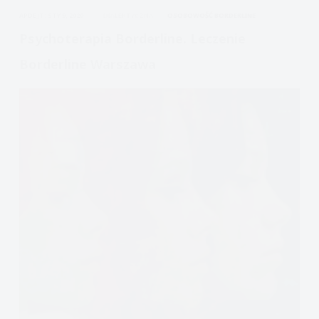
i
APDEJT:
STY 9, 2020
DIALEKTYCZNA
OSOBOWOŚĆ BORDERLINE
rozwiązań
Psychoterapia Borderline. Leczenie
Borderline Warszawa