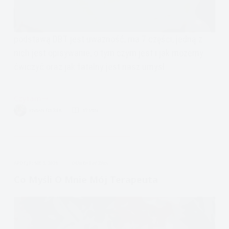
podstawą DBT jest uważność, ma 7 części, jedną z
nich jest opisywanie, o tym czym jest i jak możemy
ćwiczyć oraz jak fatalny jest nasz umysł
Czytam
Uważność:
VIVIAN FISZER
17 MIN.
Opisywanie
i
Sprawdzanie
Faktów
APDEJT:
SIE 3, 2021
DIALEKTYCZNA
Co Myśli O Mnie Mój Terapeuta