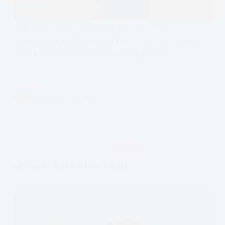
Czym jest uważność, mindfulness w terapii
dialektyczno-behawioralnej (DBT), dlaczego jest tak
ważna. Jak możemy ćwiczyć swój umysł.
Czytam
Jak
VIVIAN FISZER
0 MIN.
ćwiczyć
uważność
w
stylu
APDEJT:
PAŹ 7, 2021
DIALEKTYCZNA
RELACJE
DBT,
film
Granice, Borderline I DBT