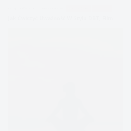
organizmu
APDEJT:
PAŹ 8, 2021
DIALEKTYCZNA
ULECZ SIĘ SAM
UWAŻNOŚĆ
Jak Ćwiczyć Uważność W Stylu DBT, Film