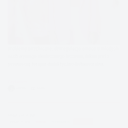
problemy psychiczne, dysregulacja emocji u młodych
osób wymaga skutecznego leczenia, takim jest z
pewnością terapia dialektyczno-behawioralna.
Czytam
Terapia
AUTOR
6 MIN.
dialektyczno-
behawioralna
dla
młodzieży
APDEJT:
LUT 17, 2021
DIALEKTYCZNA
EMOCJE
FORMULARZE
UWAŻNOŚĆ