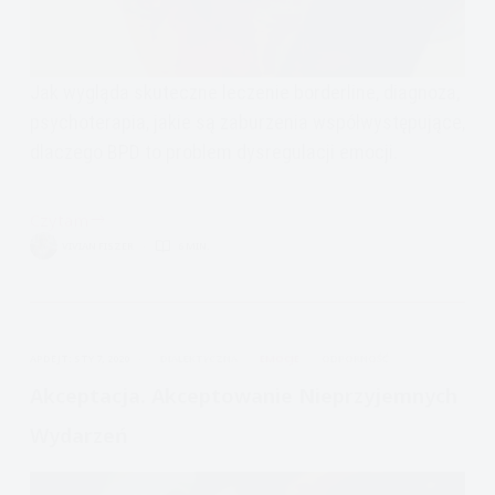
Jak wygląda skuteczne leczenie borderline, diagnoza,
psychoterapia, jakie są zaburzenia współwystępujące,
dlaczego BPD to problem dysregulacji emocji.
Czytam
Psychoterapia
VIVIAN FISZER
6 MIN.
borderline.
Leczenie
borderline
Warszawa
APDEJT:
STY 7, 2020
DIALEKTYCZNA
EMOCJE
ODPORNOŚĆ
Akceptacja. Akceptowanie Nieprzyjemnych
Wydarzeń