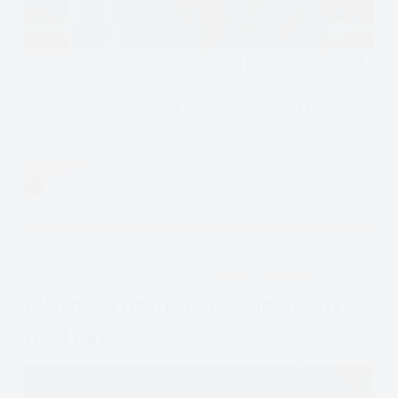
Jak umiejętności DBT pomogły mi pokonać lęk przed
przemawianiem publicznym. Ekspozycja jak zrobić
hierarchię ekspozycji (drabinka). Czym jest flooding?
Czytam
Moja
VIVIAN FISZER
13 MIN.
historia
ekspozycji,
przemawianie
publiczne
APDEJT:
MAR 24, 2020
DIALEKTYCZNA
EMOCJE
ODPORNOŚĆ
i
DBT
Pobudzenie Emocjonalne, Ćwiczenia TIPP-
ZIOM DBT