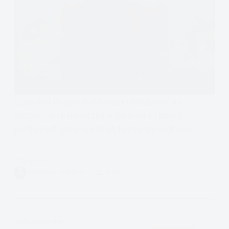
Czym jest terapia dialektyczno-behawioralna,
dlaczego jest skuteczna w borderline i innych
problemach, jakie mamy na to dowody naukowe.
Czytam
Skuteczność
KATARZYNA CZARNECKA
12 MIN.
terapii
dialektyczno-
behawioralnej
DBT
APDEJT:
MAJ 11, 2020