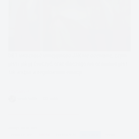
DBT uważność umiejętność JAK nie ocenianie, czym
jest i jak ją ćwiczyć, oraz dlaczego nie ocenianie jest
tak ważne w regulowaniu emocji
Czytam
DBT
VIVIAN FISZER
4 MIN.
uważność
umiejętności
JAK:
nie
APDEJT:
SIE 22, 2021
ocenianie
DIALEKTYCZNA
EMOCJE
FORMULARZE
MEDYTACJE
OPINIA