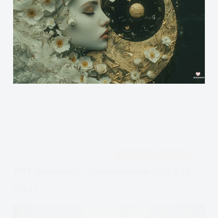
APDEJT:
MAR 16, 2022
DIALEKTYCZNA
ULECZ SIĘ SAM
UWAŻNOŚĆ
DBT Uważność, Uczestniczenie Oraz Tu I
Teraz