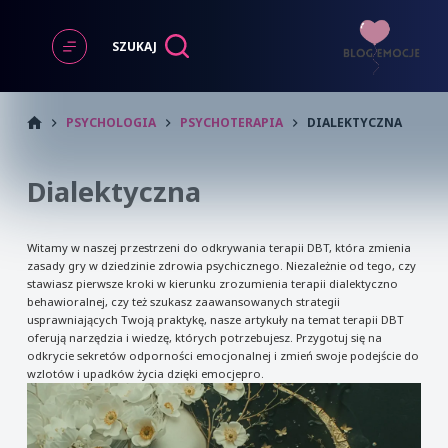
Przejdź
do
SZUKAJ
treści
START
PSYCHOLOGIA
PSYCHOTERAPIA
DIALEKTYCZNA
Dialektyczna
Witamy w naszej przestrzeni do odkrywania terapii DBT, która zmienia
zasady gry w dziedzinie zdrowia psychicznego. Niezależnie od tego, czy
stawiasz pierwsze kroki w kierunku zrozumienia terapii dialektyczno
behawioralnej, czy też szukasz zaawansowanych strategii
usprawniających Twoją praktykę, nasze artykuły na temat terapii DBT
oferują narzędzia i wiedzę, których potrzebujesz. Przygotuj się na
odkrycie sekretów odporności emocjonalnej i zmień swoje podejście do
wzlotów i upadków życia dzięki emocjepro.