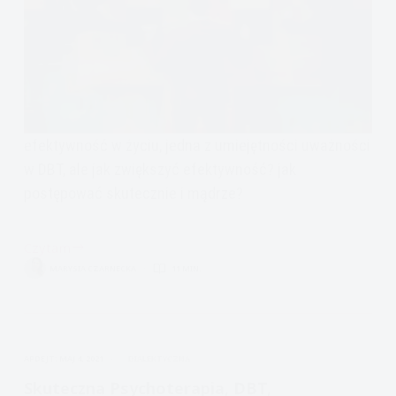
efektywność w życiu, jedna z umiejętności uważności
w DBT, ale jak zwiększyć efektywność? jak
postępować skutecznie i mądrze?
Czytam
jak
MARYSIA CZARNECKA
11 MIN.
zwiększyć
efektywność?
APDEJT:
MAJ 4, 2021
DIALEKTYCZNA
Skuteczna Psychoterapia, DBT,