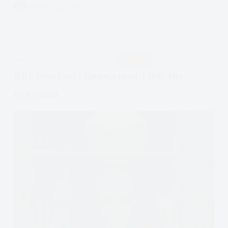
Granice,
AUTOR
12 MIN.
Borderline
i
DBT
APDEJT:
SIE 22, 2021
DIALEKTYCZNA
UWAŻNOŚĆ
DBT Uważność Umiejętności JAK: Nie
Ocenianie