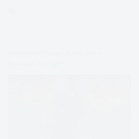
Czytam
Psychoterapia
VIVIAN FISZER
6 MIN.
dialektyczno-
behawioralna:
uprawomocnienie
APDEJT:
GRU 15, 2020
DIALEKTYCZNA
PSYCHOTERAPIA
Skuteczność Terapii Dialektyczno-
Behawioralnej DBT