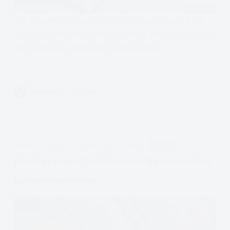
Jak możemy ćwiczyć uważność- opisywanie, w ten
sposób medytować, albo regulować emocje, lepiej się
komunikować, oddzielać fakty od opinii.
Czytam
Formularz:
VIVIAN FISZER
1 MIN.
Fakt
czy
Przekonanie
(DBT:
APDEJT:
STY 20, 2021
DIALEKTYCZNA
EMOCJE
RELACJE
Opisywanie)
Psychoterapia Dialektyczno-Behawioralna:
Uprawomocnienie