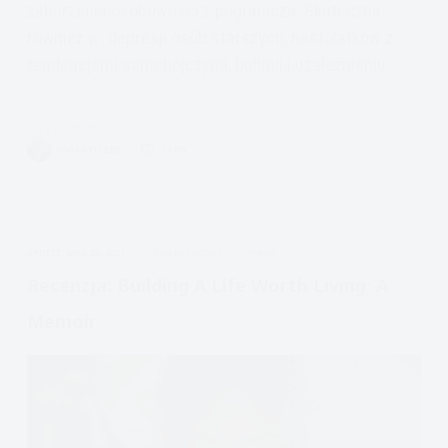
zaburzenia osobowości z pogranicza. Skuteczna
również w: depresji osób starszych, nastolatków z
tendencjami samobójczymi, bulimii i uzależnieniu.
Czytam
Skuteczna
VIVIAN FISZER
3 MIN.
psychoterapia,
DBT,
APDEJT:
MAR 28, 2021
DIALEKTYCZNA
OPINIA
Recenzja: Building A Life Worth Living: A
Memoir