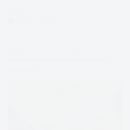
Czytam
DBT
VIVIAN FISZER
20 MIN.
Uważność,
Uczestniczenie
oraz
Tu
APDEJT:
MAR 16, 2022
DIALEKTYCZNA
EMOCJE
i
Teraz
Emocje Skomplikowana Reakcja Całego
Organizmu