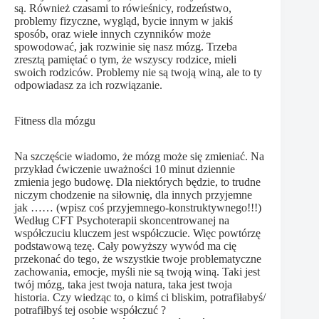
są. Również czasami to rówieśnicy, rodzeństwo,
problemy fizyczne, wygląd, bycie innym w jakiś
sposób, oraz wiele innych czynników może
spowodować, jak rozwinie się nasz mózg. Trzeba
zresztą pamiętać o tym, że wszyscy rodzice, mieli
swoich rodziców. Problemy nie są twoją winą, ale to ty
odpowiadasz za ich rozwiązanie.
Fitness dla mózgu
Na szczęście wiadomo, że mózg może się zmieniać. Na
przykład ćwiczenie uważności 10 minut dziennie
zmienia jego budowę. Dla niektórych będzie, to trudne
niczym chodzenie na siłownię, dla innych przyjemne
jak …… (wpisz coś przyjemnego-konstruktywnego!!!)
Według CFT Psychoterapii skoncentrowanej na
współczuciu kluczem jest współczucie. Więc powtórzę
podstawową tezę. Cały powyższy wywód ma cię
przekonać do tego, że wszystkie twoje problematyczne
zachowania, emocje, myśli nie są twoją winą. Taki jest
twój mózg, taka jest twoja natura, taka jest twoja
historia. Czy wiedząc to, o kimś ci bliskim, potrafiłabyś/
potrafiłbyś tej osobie współczuć ?