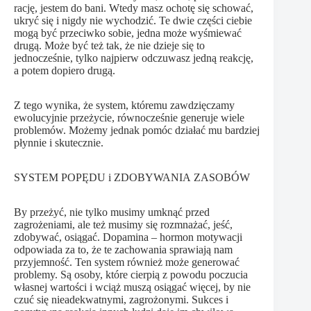
rację, jestem do bani. Wtedy masz ochotę się schować,
ukryć się i nigdy nie wychodzić. Te dwie części ciebie
mogą być przeciwko sobie, jedna może wyśmiewać
drugą. Może być też tak, że nie dzieje się to
jednocześnie, tylko najpierw odczuwasz jedną reakcję,
a potem dopiero drugą.
Z tego wynika, że system, któremu zawdzięczamy
ewolucyjnie przeżycie, równocześnie generuje wiele
problemów. Możemy jednak pomóc działać mu bardziej
płynnie i skutecznie.
SYSTEM POPĘDU i ZDOBYWANIA ZASOBÓW
By przeżyć, nie tylko musimy umknąć przed
zagrożeniami, ale też musimy się rozmnażać, jeść,
zdobywać, osiągać. Dopamina – hormon motywacji
odpowiada za to, że te zachowania sprawiają nam
przyjemność. Ten system również może generować
problemy. Są osoby, które cierpią z powodu poczucia
własnej wartości i wciąż muszą osiągać więcej, by nie
czuć się nieadekwatnymi, zagrożonymi. Sukces i