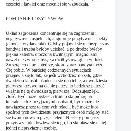
częściej i łatwiej oraz mocniej się wzbudzają.
POMIJANIE POZYTYWÓW
Układ zagrożenia koncentruje się na zagrożeniu i
negatywnych aspektach, a ignoruje pozytywne aspekty
(emocje, wydarzenia). Gdyby pojawił się niebezpieczny
bandyta i trzeba byłoby uciekać, a po drodze byłaby
piękna katedra, otoczona kwitnącymi magnoliami,
nawet nie zwróciłabyś, zwróciłbyś uwagi na widoki.
Zresztą, co ci po katedrze, skoro zaraz bandyta może
Cię pobić. W bardziej codziennych sytuacjach
przejawia się to tak, że jeśli wchodzisz do sali, gdzie
dwadzieścia osób uśmiecha się do ciebie, a dwudziesta
pierwsza krzywo na ciebie patrzy, to będziesz patrzeć
właśnie na tę dwudziestą pierwszą. Odczujesz lęk,
złość. Być może będzie ci trudno skupić się na
interakcjach z przyjaznymi osobami, być może nie
nawiążesz przez to cennych relacji, być może ktoś
spośród tych dwudziestu przyjaznych osób mógłby stać
się twoim nowym przyjacielem. Niestety pomijasz
pozytywy i nie dowiesz się tego, bo skupiasz się na tej
jednej nieprzyjaznej osobie.