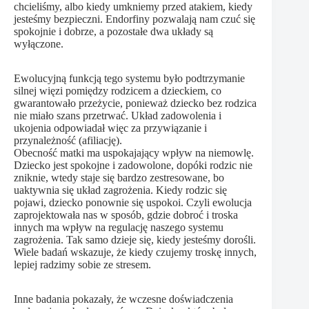
chcieliśmy, albo kiedy umkniemy przed atakiem, kiedy
jesteśmy bezpieczni. Endorfiny pozwalają nam czuć się
spokojnie i dobrze, a pozostałe dwa układy są
wyłączone.
Ewolucyjną funkcją tego systemu było podtrzymanie
silnej więzi pomiędzy rodzicem a dzieckiem, co
gwarantowało przeżycie, ponieważ dziecko bez rodzica
nie miało szans przetrwać. Układ zadowolenia i
ukojenia odpowiadał więc za przywiązanie i
przynależność (afiliację).
Obecność matki ma uspokajający wpływ na niemowlę.
Dziecko jest spokojne i zadowolone, dopóki rodzic nie
zniknie, wtedy staje się bardzo zestresowane, bo
uaktywnia się układ zagrożenia. Kiedy rodzic się
pojawi, dziecko ponownie się uspokoi. Czyli ewolucja
zaprojektowała nas w sposób, gdzie dobroć i troska
innych ma wpływ na regulację naszego systemu
zagrożenia. Tak samo dzieje się, kiedy jesteśmy dorośli.
Wiele badań wskazuje, że kiedy czujemy troskę innych,
lepiej radzimy sobie ze stresem.
Inne badania pokazały, że wczesne doświadczenia