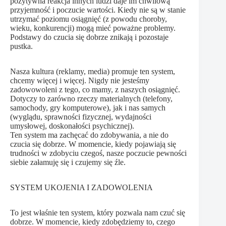
pozytywna reakcja innych ludzi daje im chwilową
przyjemność i poczucie wartości. Kiedy nie są w stanie
utrzymać poziomu osiągnięć (z powodu choroby,
wieku, konkurencji) mogą mieć poważne problemy.
Podstawy do czucia się dobrze znikają i pozostaje
pustka.
Nasza kultura (reklamy, media) promuje ten system,
chcemy więcej i więcej. Nigdy nie jesteśmy
zadowowoleni z tego, co mamy, z naszych osiągnięć.
Dotyczy to zarówno rzeczy materialnych (telefony,
samochody, gry komputerowe), jak i nas samych
(wyglądu, sprawności fizycznej, wydajności
umysłowej, doskonałości psychicznej).
Ten system ma zachęcać do zdobywania, a nie do
czucia się dobrze. W momencie, kiedy pojawiają się
trudności w zdobyciu czegoś, nasze poczucie pewności
siebie załamuję się i czujemy się źle.
SYSTEM UKOJENIA I ZADOWOLENIA
To jest właśnie ten system, który pozwala nam czuć się
dobrze. W momencie, kiedy zdobędziemy to, czego