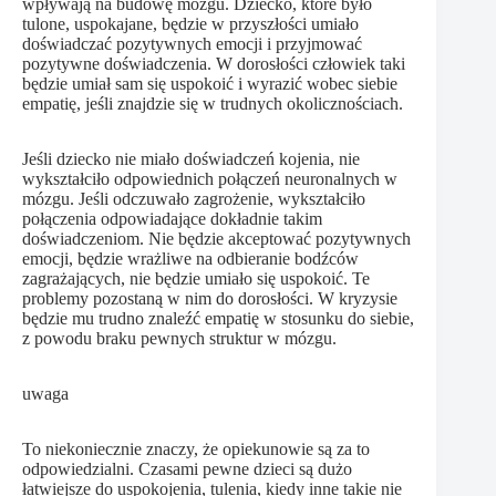
wpływają na budowę mózgu. Dziecko, które było
tulone, uspokajane, będzie w przyszłości umiało
doświadczać pozytywnych emocji i przyjmować
pozytywne doświadczenia. W dorosłości człowiek taki
będzie umiał sam się uspokoić i wyrazić wobec siebie
empatię, jeśli znajdzie się w trudnych okolicznościach.
Jeśli dziecko nie miało doświadczeń kojenia, nie
wykształciło odpowiednich połączeń neuronalnych w
mózgu. Jeśli odczuwało zagrożenie, wykształciło
połączenia odpowiadające dokładnie takim
doświadczeniom. Nie będzie akceptować pozytywnych
emocji, będzie wrażliwe na odbieranie bodźców
zagrażających, nie będzie umiało się uspokoić. Te
problemy pozostaną w nim do dorosłości. W kryzysie
będzie mu trudno znaleźć empatię w stosunku do siebie,
z powodu braku pewnych struktur w mózgu.
uwaga
To niekoniecznie znaczy, że opiekunowie są za to
odpowiedzialni. Czasami pewne dzieci są dużo
łatwiejsze do uspokojenia, tulenia, kiedy inne takie nie