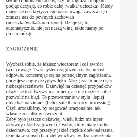
sekund dokonałam oceny, czy mi zagraża i mogłam
podjąć decyzję, co robić dalej (walka/ ucieczka). Kiedy
dzieje się coś krytycznego nasza uwaga zawęża się i
zmusza nas do pewnych zachowań
(ucieczka/walka/zamrożenie). Dzieje się to
automatycznie, nie jest naszą winą, takie mamy po
prostu mózgi.
ZAGROŻENIE
Wyobraź sobie, że idziesz wieczorem i coś zwróci
twoją uwagę. Twój system zagrożenia natychmiast
odpowie, koncetrując cię na potencjalnym zagrożeniu,
poczujesz nagły przypływ lęku. Mózg zaalarmuje cię o
niebezpieczeństwie. Dziewięć na dziesięć przypadków
okaże się to fałszywym alarmem, ale nie możesz sobie
pozwolić na błąd. To przetwarzanie w stylu „lepiej
dmuchać na zimne” (better safe than sorry processing).
Czyli urodziliśmy, by reagować irracjonalnie, tak
właśnie zostaliśmy stworzeni.
Żeby było jeszcze ciekawiej, wielu ludzi ma hiper
aktywny układ zagrożenia. Osoby, które miały trudne
dzieciństwo, czy przeżyły jakieś ciężkie doświadczenia,
reagują w sposób bardziej wrażliwy, widzą zagrożenia