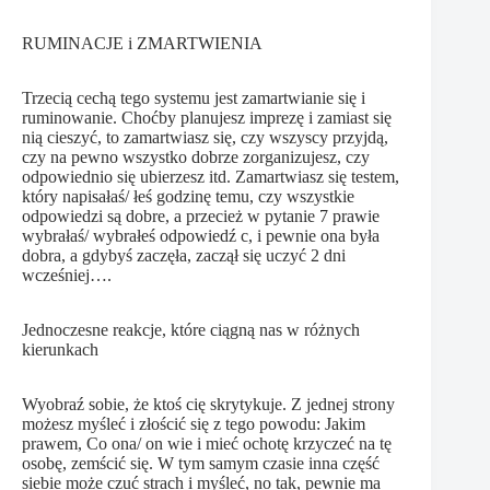
RUMINACJE i ZMARTWIENIA
Trzecią cechą tego systemu jest zamartwianie się i
ruminowanie. Choćby planujesz imprezę i zamiast się
nią cieszyć, to zamartwiasz się, czy wszyscy przyjdą,
czy na pewno wszystko dobrze zorganizujesz, czy
odpowiednio się ubierzesz itd. Zamartwiasz się testem,
który napisałaś/ łeś godzinę temu, czy wszystkie
odpowiedzi są dobre, a przecież w pytanie 7 prawie
wybrałaś/ wybrałeś odpowiedź c, i pewnie ona była
dobra, a gdybyś zaczęła, zaczął się uczyć 2 dni
wcześniej….
Jednoczesne reakcje, które ciągną nas w różnych
kierunkach
Wyobraź sobie, że ktoś cię skrytykuje. Z jednej strony
możesz myśleć i złościć się z tego powodu: Jakim
prawem, Co ona/ on wie i mieć ochotę krzyczeć na tę
osobę, zemścić się. W tym samym czasie inna część
siebie może czuć strach i myśleć, no tak, pewnie ma