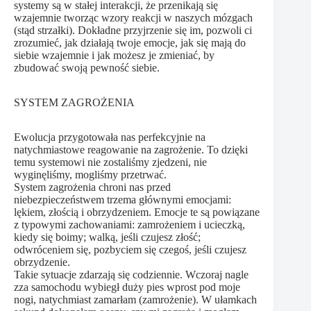
systemy są w stałej interakcji, że przenikają się
wzajemnie tworząc wzory reakcji w naszych mózgach
(stąd strzałki). Dokładne przyjrzenie się im, pozwoli ci
zrozumieć, jak działają twoje emocje, jak się mają do
siebie wzajemnie i jak możesz je zmieniać, by
zbudować swoją pewność siebie.
SYSTEM ZAGROŻENIA
Ewolucja przygotowała nas perfekcyjnie na
natychmiastowe reagowanie na zagrożenie. To dzięki
temu systemowi nie zostaliśmy zjedzeni, nie
wyginęliśmy, mogliśmy przetrwać.
System zagrożenia chroni nas przed
niebezpieczeństwem trzema głównymi emocjami:
lękiem, złością i obrzydzeniem. Emocje te są powiązane
z typowymi zachowaniami: zamrożeniem i ucieczką,
kiedy się boimy; walką, jeśli czujesz złość;
odwróceniem się, pozbyciem się czegoś, jeśli czujesz
obrzydzenie.
Takie sytuacje zdarzają się codziennie. Wczoraj nagle
zza samochodu wybiegł duży pies wprost pod moje
nogi, natychmiast zamarłam (zamrożenie). W ułamkach