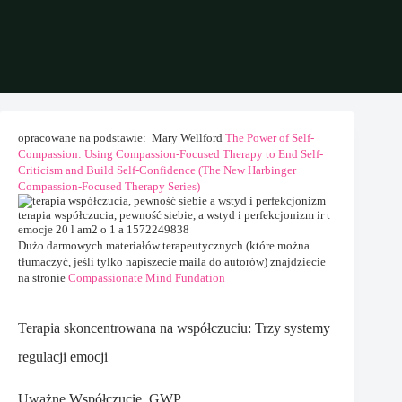
opracowane na podstawie: Mary Wellford
The Power of Self-
Compassion: Using Compassion-Focused Therapy to End Self-
Criticism and Build Self-Confidence (The New Harbinger
Compassion-Focused Therapy Series)
Dużo darmowych materiałów terapeutycznych (które można
tłumaczyć, jeśli tylko napiszecie maila do autorów) znajdziecie
na stronie
Compassionate Mind Fundation
Terapia skoncentrowana na współczuciu: Trzy systemy
regulacji emocji
Uważne Współczucie, GWP